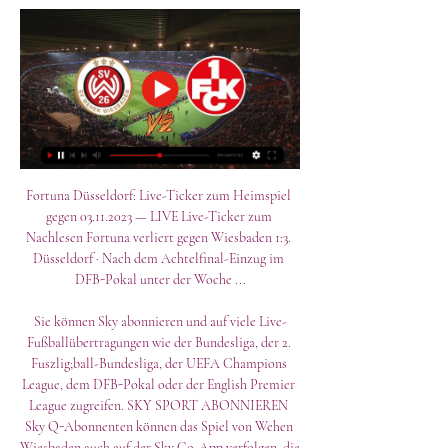
Fortuna Düsseldorf: Live-Ticker zum Heimspiel 
gegen 03.11.2023 — LIVE Live-Ticker zum 
Nachlesen Fortuna verliert gegen Wiesbaden 1:3. 
Düsseldorf · Nach dem Achtelfinal-Einzug im 
DFB-Pokal unter der Woche ...

Sie können Sky abonnieren und auf viele Live-
Fußballübertragungen wie der Bundesliga, der 2. 
Fuszlig;ball-Bundesliga, der UEFA Champions 
League, dem DFB-Pokal oder der English Premier 
League zugreifen. SKY SPORT ABONNIEREN 
Sky Q-Abonnenten können das Spiel von Wehen 
Wiesbaden auch auf der Sky Go-App verfolgen, die 