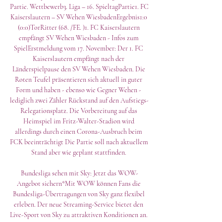
Partie. Wettbewerb3. Liga – 16. SpieltagPartie1. FC 
Kaiserslautern – SV Wehen WiesbadenErgebnis1:0 
(0:0)TorRitter (68. /FE. )1. FC Kaiserslautern 
empfängt SV Wehen Wiesbaden - Infos zum 
SpielErstmeldung vom 17. November: Der 1. FC 
Kaiserslautern empfängt nach der 
Länderspielpause den SV Wehen Wiesbaden. Die 
Roten Teufel präsentieren sich aktuell in guter 
Form und haben - ebenso wie Gegner Wehen - 
lediglich zwei Zähler Rückstand auf den Aufstiegs-
Relegationsplatz. Die Vorbereitung auf das 
Heimspiel im Fritz-Walter-Stadion wird 
allerdings durch einen Corona-Ausbruch beim 
FCK beeinträchtigt Die Partie soll nach aktuellem 
Stand aber wie geplant stattfinden. 

Bundesliga sehen mit Sky: Jetzt das WOW-
Angebot sichern*Mit WOW können Fans die 
Bundesliga-Übertragungen von Sky ganz flexibel 
erleben. Der neue Streaming-Service bietet den 
Live-Sport von Sky zu attraktiven Konditionen an. 