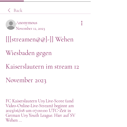
Back
Anonymous
November 12, 2023
[[[streamen@@]-]] Wehen 
Wiesbaden gegen 
Kaiserslautern im stream 12 
November 2023
FC Kaiserslautern U19 Live-Score (und 
Video-Online-Live-Stream) beginnt am 
2023/06/08 um 07:00:00 UTC-Zeit in 
German U19 Youth League. Hier auf SV 
Wehen ...