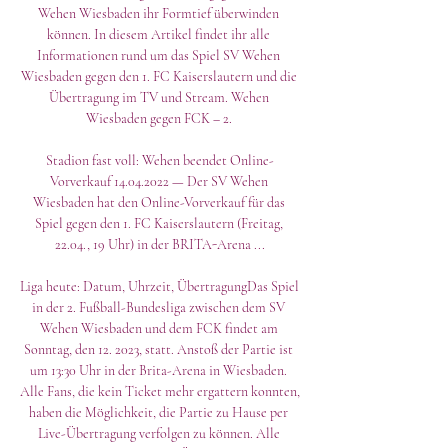
Wehen Wiesbaden ihr Formtief überwinden 
können. In diesem Artikel findet ihr alle 
Informationen rund um das Spiel SV Wehen 
Wiesbaden gegen den 1. FC Kaiserslautern und die 
Übertragung im TV und Stream. Wehen 
Wiesbaden gegen FCK – 2. 

Stadion fast voll: Wehen beendet Online-
Vorverkauf 14.04.2022 — Der SV Wehen 
Wiesbaden hat den Online-Vorverkauf für das 
Spiel gegen den 1. FC Kaiserslautern (Freitag, 
22.04., 19 Uhr) in der BRITA-Arena ...

Liga heute: Datum, Uhrzeit, ÜbertragungDas Spiel 
in der 2. Fußball-Bundesliga zwischen dem SV 
Wehen Wiesbaden und dem FCK findet am 
Sonntag, den 12. 2023, statt. Anstoß der Partie ist 
um 13:30 Uhr in der Brita-Arena in Wiesbaden. 
Alle Fans, die kein Ticket mehr ergattern konnten, 
haben die Möglichkeit, die Partie zu Hause per 
Live-Übertragung verfolgen zu können. Alle 