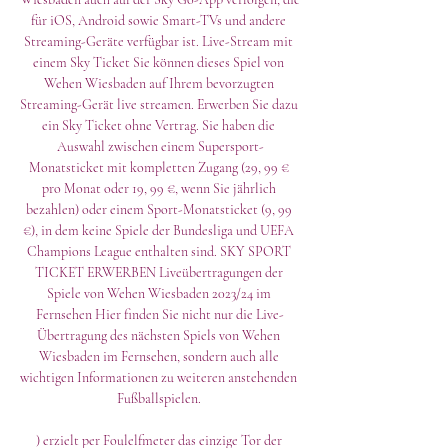
für iOS, Android sowie Smart-TVs und andere 
Streaming-Geräte verfügbar ist. Live-Stream mit 
einem Sky Ticket Sie können dieses Spiel von 
Wehen Wiesbaden auf Ihrem bevorzugten 
Streaming-Gerät live streamen. Erwerben Sie dazu 
ein Sky Ticket ohne Vertrag. Sie haben die 
Auswahl zwischen einem Supersport-
Monatsticket mit kompletten Zugang (29, 99 € 
pro Monat oder 19, 99 €, wenn Sie jährlich 
bezahlen) oder einem Sport-Monatsticket (9, 99 
€), in dem keine Spiele der Bundesliga und UEFA 
Champions League enthalten sind. SKY SPORT 
TICKET ERWERBEN Liveübertragungen der 
Spiele von Wehen Wiesbaden 2023/24 im 
Fernsehen Hier finden Sie nicht nur die Live-
Übertragung des nächsten Spiels von Wehen 
Wiesbaden im Fernsehen, sondern auch alle 
wichtigen Informationen zu weiteren anstehenden 
Fußballspielen. 

) erzielt per Foulelfmeter das einzige Tor der 