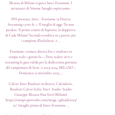
Meazza di Milano si gioca Inter-Frosinone. I 
nerazzurri di Simone Inzaghi ospiteranno .

SNS presenta: Inter - Frosinone in Diretta 
Streaming 13 ore fa — Il meglio di oggi. Da non 
perdere. Il primo centro di Esposito, la doppietta 
di Cade Milano! Seconda sconfitta in 5 partite per 
i campioni d'ItaliaSerie A ...

Frosinone: cronaca diretta live e risultato in 
tempo reale 1 giorno fa — Dove vedere in tv e 
streaming la gara valida per la dodicesima giornata 
del campionato di Serie A 2023-2024. MILANO – 
Domenica 12 novembre 2023, ...

Calcio: Inter Risultati in diretta, Calendario, 
Risultati Calcio Italia. Inter. Stadio: Stadio 
Giuseppe Meazza (San Siro) (Milano) 
https://omapi.sporttube.com/image_upload/2023/
11/. Inzaghi, prima di Inter-Frosinone ...
