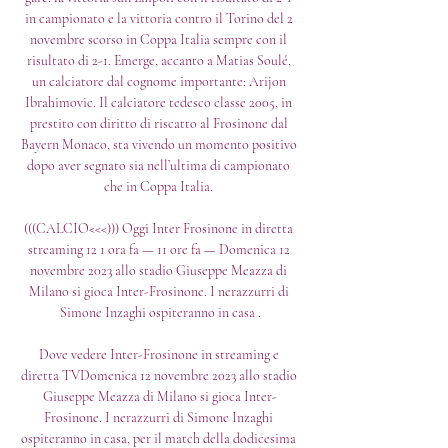
in campionato e la vittoria contro il Torino del 2 
novembre scorso in Coppa Italia sempre con il 
risultato di 2-1. Emerge, accanto a Matias Soulé, 
un calciatore dal cognome importante: Arijon 
Ibrahimovic. Il calciatore tedesco classe 2005, in 
prestito con diritto di riscatto al Frosinone dal 
Bayern Monaco, sta vivendo un momento positivo 
dopo aver segnato sia nell’ultima di campionato 
che in Coppa Italia. 

(((CALCIO<<<))) Oggi Inter Frosinone in diretta 
streaming 12 1 ora fa — 11 ore fa — Domenica 12 
novembre 2023 allo stadio Giuseppe Meazza di 
Milano si gioca Inter-Frosinone. I nerazzurri di 
Simone Inzaghi ospiteranno in casa .

Dove vedere Inter-Frosinone in streaming e 
diretta TVDomenica 12 novembre 2023 allo stadio 
Giuseppe Meazza di Milano si gioca Inter-
Frosinone. I nerazzurri di Simone Inzaghi 
ospiteranno in casa, per il match della dodicesima 