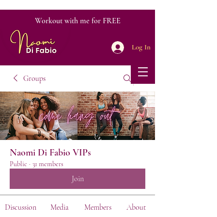
Workout with me for FREE
Log In
Groups
Naomi Di Fabio VIPs
Public
·
31 members
Join
Discussion
Media
Members
About