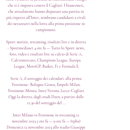
che si è imposta contro il Cagliari. I bianconeri, 
che attualmente hanno disputato una partita in 
più rispetto all’Inter, sembrano candidarsi a rivali 
dei nerazzurri nella lotta alla prima posizione in 
campionato. 

Sport: notizie, streaming, risultati live e in diretta 
- Sportmediaset 4 ore fa — Tutto lo Sport: news, 
foto, video e risultati live su calcio di Serie A, 
Calciomercato, Champions League, Europa 
League, MotoGP, Basket, F1 e Formula E.

Serie A, il sorteggio dei calendari: alla prima 
Frosinone- Bologna-Genoa, Empoli-Milan, 
Frosinone-Monza, Inter-Verona, Lecce-Cagliari 
Oggi la diretta, dagli studi Dazn, a partire dalle 
12.30 del sorteggio del ...

Inter Milano vs Frosinone in streaming 12 
novembre 2023 5 ore fa — 9 ore fa — (vpba) 
Domenica 12 novembre 2023 allo stadio Giuseppe 