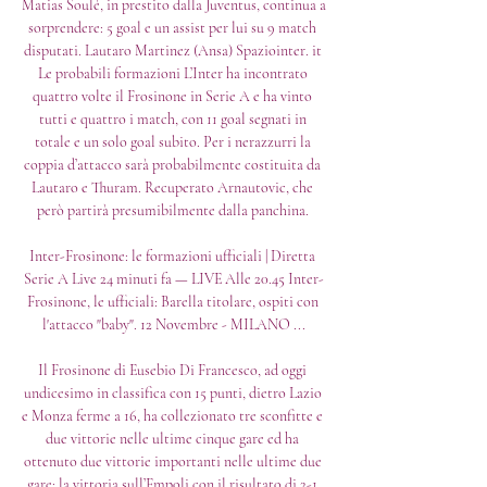
Matias Soulé, in prestito dalla Juventus, continua a 
sorprendere: 5 goal e un assist per lui su 9 match 
disputati. Lautaro Martinez (Ansa) Spaziointer. it 
Le probabili formazioni L’Inter ha incontrato 
quattro volte il Frosinone in Serie A e ha vinto 
tutti e quattro i match, con 11 goal segnati in 
totale e un solo goal subito. Per i nerazzurri la 
coppia d’attacco sarà probabilmente costituita da 
Lautaro e Thuram. Recuperato Arnautovic, che 
però partirà presumibilmente dalla panchina. 

Inter-Frosinone: le formazioni ufficiali | Diretta 
Serie A Live 24 minuti fa — LIVE Alle 20.45 Inter-
Frosinone, le ufficiali: Barella titolare, ospiti con 
l'attacco "baby". 12 Novembre - MILANO ...

Il Frosinone di Eusebio Di Francesco, ad oggi 
undicesimo in classifica con 15 punti, dietro Lazio 
e Monza ferme a 16, ha collezionato tre sconfitte e 
due vittorie nelle ultime cinque gare ed ha 
ottenuto due vittorie importanti nelle ultime due 
gare: la vittoria sull’Empoli con il risultato di 2-1 