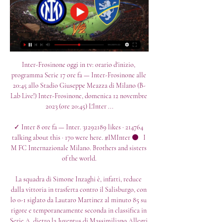
Inter-Frosinone oggi in tv: orario d'inizio, 
programma Serie 17 ore fa — Inter-Frosinone alle 
20:45 allo Stadio Giuseppe Meazza di Milano (B-
Lab Live!) Inter-Frosinone, domenica 12 novembre 
2023 (ore 20:45) L'Inter ...

✓ Inter 8 ore fa — Inter. 31292189 likes · 214764 
talking about this · 170 were here. #IMInter ⚫   I 
M FC Internazionale Milano. Brothers and sisters 
of the world.

La squadra di Simone Inzaghi è, infatti, reduce 
dalla vittoria in trasferta contro il Salisburgo, con 
lo 0-1 siglato da Lautaro Martinez al minuto 85 su 
rigore e temporaneamente seconda in classifica in 
Serie A, dietro la Juventus di Massimiliano Allegri 