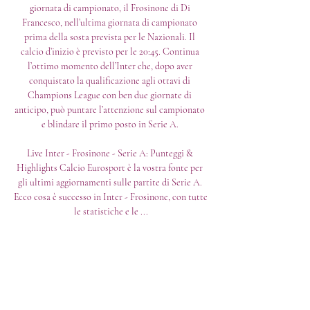
giornata di campionato, il Frosinone di Di 
Francesco, nell’ultima giornata di campionato 
prima della sosta prevista per le Nazionali. Il 
calcio d’inizio è previsto per le 20:45. Continua 
l’ottimo momento dell’Inter che, dopo aver 
conquistato la qualificazione agli ottavi di 
Champions League con ben due giornate di 
anticipo, può puntare l’attenzione sul campionato 
e blindare il primo posto in Serie A. 

Live Inter - Frosinone - Serie A: Punteggi & 
Highlights Calcio Eurosport è la vostra fonte per 
gli ultimi aggiornamenti sulle partite di Serie A. 
Ecco cosa è successo in Inter - Frosinone, con tutte 
le statistiche e le ...

Frosinone in diretta streaming 12 novemb | Come 
Say Hi 1 ora fa — Oggi Inter Milano — Frosinone 
in diretta streaming 12 novembre 2023 Streaming 
19 mag 2019 — Questa sera Inter e Atalanta, ...