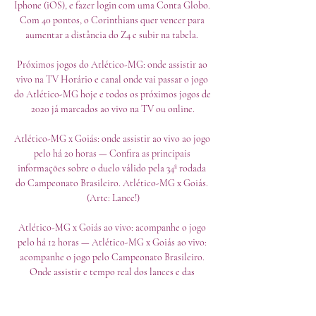
Iphone (iOS), e fazer login com uma Conta Globo. 
Com 40 pontos, o Corinthians quer vencer para 
aumentar a distância do Z4 e subir na tabela. 

Próximos jogos do Atlético-MG: onde assistir ao 
vivo na TV Horário e canal onde vai passar o jogo 
do Atlético-MG hoje e todos os próximos jogos de 
2020 já marcados ao vivo na TV ou online.

Atlético-MG x Goiás: onde assistir ao vivo ao jogo 
pelo há 20 horas — Confira as principais 
informações sobre o duelo válido pela 34ª rodada 
do Campeonato Brasileiro. Atlético-MG x Goiás. 
(Arte: Lance!)

Atlético-MG x Goiás ao vivo: acompanhe o jogo 
pelo há 12 horas — Atlético-MG x Goiás ao vivo: 
acompanhe o jogo pelo Campeonato Brasileiro. 
Onde assistir e tempo real dos lances e das 
estatísticas do jogo ...
