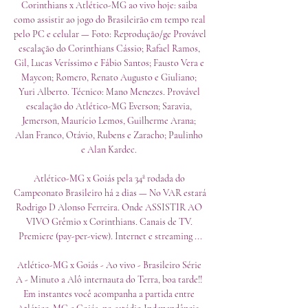
Corinthians x Atlético-MG ao vivo hoje: saiba 
como assistir ao jogo do Brasileirão em tempo real 
pelo PC e celular — Foto: Reprodução/ge Provável 
escalação do Corinthians Cássio; Rafael Ramos, 
Gil, Lucas Veríssimo e Fábio Santos; Fausto Vera e 
Maycon; Romero, Renato Augusto e Giuliano; 
Yuri Alberto. Técnico: Mano Menezes. Provável 
escalação do Atlético-MG Everson; Saravia, 
Jemerson, Maurício Lemos, Guilherme Arana; 
Alan Franco, Otávio, Rubens e Zaracho; Paulinho 
e Alan Kardec. 

Atlético-MG x Goiás pela 34ª rodada do 
Campeonato Brasileiro há 2 dias — No VAR estará 
Rodrigo D Alonso Ferreira. Onde ASSISTIR AO 
VIVO Grêmio x Corinthians. Canais de TV. 
Premiere (pay-per-view). Internet e streaming ...

Atlético-MG x Goiás - Ao vivo - Brasileiro Série 
A - Minuto a Alô internauta do Terra, boa tarde!! 
Em instantes você acompanha a partida entre 