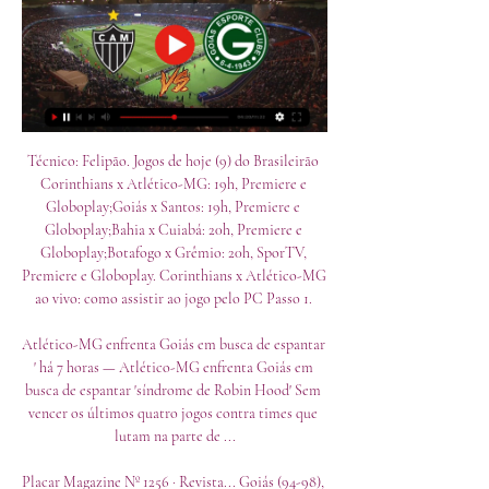
Técnico: Felipão. Jogos de hoje (9) do Brasileirão 
Corinthians x Atlético-MG: 19h, Premiere e 
Globoplay;Goiás x Santos: 19h, Premiere e 
Globoplay;Bahia x Cuiabá: 20h, Premiere e 
Globoplay;Botafogo x Grêmio: 20h, SporTV, 
Premiere e Globoplay. Corinthians x Atlético-MG 
ao vivo: como assistir ao jogo pelo PC Passo 1. 

Atlético-MG enfrenta Goiás em busca de espantar 
' há 7 horas — Atlético-MG enfrenta Goiás em 
busca de espantar 'síndrome de Robin Hood' Sem 
vencer os últimos quatro jogos contra times que 
lutam na parte de ...

Placar Magazine Nº 1256 · ‎Revista... Goiás (94-98), 