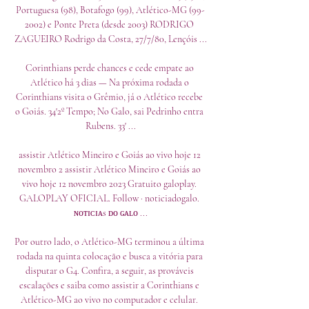
Portuguesa (98), Botafogo (99), Atlético-MG (99-
2002) e Ponte Preta (desde 2003) RODRIGO 
ZAGUEIRO Rodrigo da Costa, 27/7/80, Lençóis ...

Corinthians perde chances e cede empate ao 
Atlético há 3 dias — Na próxima rodada o 
Corinthians visita o Grêmio, já o Atlético recebe 
o Goiás. 34'2º Tempo; No Galo, sai Pedrinho entra 
Rubens. 33' ...

assistir Atlético Mineiro e Goiás ao vivo hoje 12 
novembro 2 assistir Atlético Mineiro e Goiás ao 
vivo hoje 12 novembro 2023 Gratuito galoplay. 
GALOPLAY OFICIAL. Follow · noticiadogalo. 
ɴᴏᴛɪᴄɪᴀs ᴅᴏ ɢᴀʟᴏ ...

Por outro lado, o Atlético-MG terminou a última 
rodada na quinta colocação e busca a vitória para 
disputar o G4. Confira, a seguir, as prováveis 
escalações e saiba como assistir a Corinthians e 
Atlético-MG ao vivo no computador e celular. 