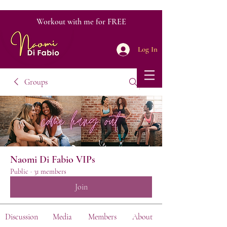
Workout with me for FREE
Log In
Groups
Naomi Di Fabio VIPs
Public
·
31 members
Join
Discussion
Media
Members
About