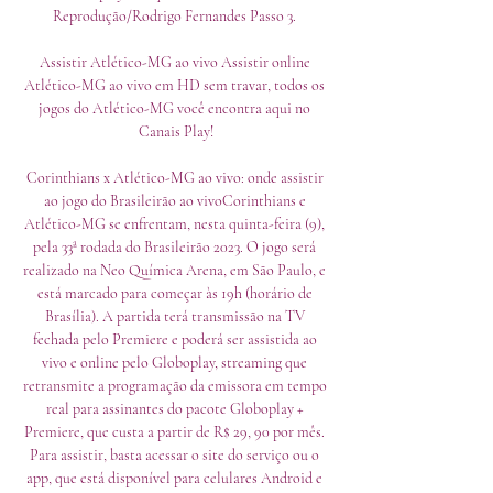
Reprodução/Rodrigo Fernandes Passo 3. 

Assistir Atlético-MG ao vivo Assistir online 
Atlético-MG ao vivo em HD sem travar, todos os 
jogos do Atlético-MG você encontra aqui no 
Canais Play!

Corinthians x Atlético-MG ao vivo: onde assistir 
ao jogo do Brasileirão ao vivoCorinthians e 
Atlético-MG se enfrentam, nesta quinta-feira (9), 
pela 33ª rodada do Brasileirão 2023. O jogo será 
realizado na Neo Química Arena, em São Paulo, e 
está marcado para começar às 19h (horário de 
Brasília). A partida terá transmissão na TV 
fechada pelo Premiere e poderá ser assistida ao 
vivo e online pelo Globoplay, streaming que 
retransmite a programação da emissora em tempo 
real para assinantes do pacote Globoplay + 
Premiere, que custa a partir de R$ 29, 90 por mês. 
Para assistir, basta acessar o site do serviço ou o 
app, que está disponível para celulares Android e 