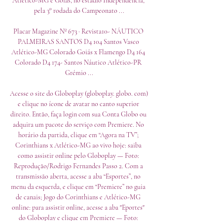
Atlético-MG e Goiás, no estádio Independência, 
pela 3° rodada do Campeonato ...

Placar Magazine Nº 673 · ‎Revista10- NÁUTICO 
PALMEIRAS SANTOS D4 104 Santos Vasco 
Atlético-MG Colorado Goiás x Flamengo D4 164 
Colorado D4 174- Santos Náutico Atlético-PR 
Grémio ...

Acesse o site do Globoplay (globoplay. globo. com) 
e clique no ícone de avatar no canto superior 
direito. Então, faça login com sua Conta Globo ou 
adquira um pacote do serviço com Premiere. No 
horário da partida, clique em “Agora na TV”; 
Corinthians x Atlético-MG ao vivo hoje: saiba 
como assistir online pelo Globoplay — Foto: 
Reprodução/Rodrigo Fernandes Passo 2. Com a 
transmissão aberta, acesse a aba “Esportes”, no 
menu da esquerda, e clique em “Premiere” no guia 
de canais; Jogo do Corinthians e Atlético-MG 
online: para assistir online, acesse a aba "Eportes" 
do Globoplay e clique em Premiere — Foto: 