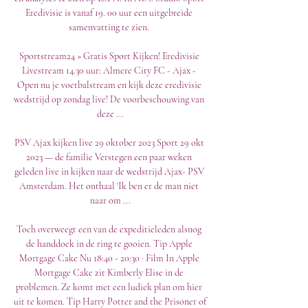
Eredivisie is vanaf 19. 00 uur een uitgebreide 
samenvatting te zien. 

Sportstream24 » Gratis Sport Kijken! Eredivisie 
Livestream 14.30 uur: Almere City FC - Ajax - 
Open nu je voetbalstream en kijk deze eredivisie 
wedstrijd op zondag live! De voorbeschouwing van 
deze ...

PSV Ajax kijken live 29 oktober 2023 Sport 29 okt 
2023 — de familie Verstegen een paar weken 
geleden live in kijken naar de wedstrijd Ajax- PSV 
Amsterdam. Het onthaal 'Ik ben er de man niet 
naar om ...

Toch overweegt een van de expeditieleden alsnog 
de handdoek in de ring te gooien. Tip Apple 
Mortgage Cake Nu 18:40 - 20:30 · Film In Apple 
Mortgage Cake zit Kimberly Elise in de 
problemen. Ze komt met een ludiek plan om hier 
uit te komen. Tip Harry Potter and the Prisoner of 