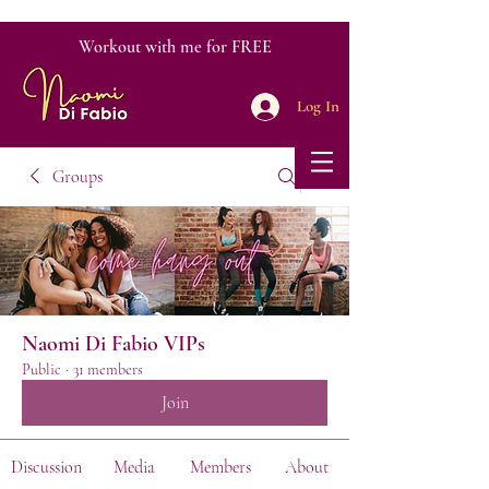
Workout with me for FREE
Log In
Groups
Naomi Di Fabio VIPs
Public
·
31 members
Join
Discussion
Media
Members
About