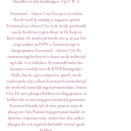
Shredder en zijn handlangers. Tip S. W. A. 

Feyenoord - Almere City live op tv en online 
(Eredivisie)Op zondag 27 augustus spelen 
Feyenoord en Almere City in de derde speelronde 
van de Eredivisie tegen elkaar in De Kuip in 
Rotterdam. De wedstrijd wordt om 14. 30 uur live 
uitgezonden op ESPN 2. Samenvatting en 
hoogtepunten Feyenoord - Almere City De 
samenvatting hierboven is direct na de wedstrijd 
op Gids. tv te bekijken. FeyenoordOmdat het 
Europees voetbal voor de KNVB belangrijker 
blijkt dan de eigen competitie speelt van de 
traditionele top-3 alleen Feyenoord een wedstrijd 
dit weekend, namelijk tegen promovendus Almere 
City. De twee ploegen hebben één ding gemeen: ze 
hebben dit seizoen nog geen wedstrijd gewonnen. 
Feyenoord haalde wel al twee punten, waar de 
ploeg van Alex Pastoor nog geen punt haalde en 
daarmee onderaan staat, samen met drie andere 
ploegen die een negatief doelsaldo van vier goals 
hebben. 
