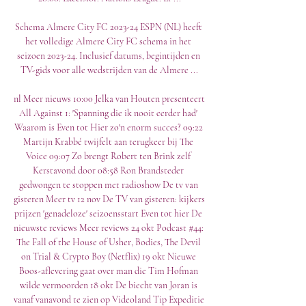
Schema Almere City FC 2023-24 ESPN (NL) heeft 
het volledige Almere City FC schema in het 
seizoen 2023-24. Inclusief datums, begintijden en 
TV-gids voor alle wedstrijden van de Almere ...

nl Meer nieuws 10:00 Jelka van Houten presenteert 
All Against 1: 'Spanning die ik nooit eerder had' 
Waarom is Even tot Hier zo'n enorm succes? 09:22 
Martijn Krabbé twijfelt aan terugkeer bij The 
Voice 09:07 Zo brengt Robert ten Brink zelf 
Kerstavond door 08:58 Ron Brandsteder 
gedwongen te stoppen met radioshow De tv van 
gisteren Meer tv 12 nov De TV van gisteren: kijkers 
prijzen 'genadeloze' seizoensstart Even tot hier De 
nieuwste reviews Meer reviews 24 okt Podcast #44: 
The Fall of the House of Usher, Bodies, The Devil 
on Trial & Crypto Boy (Netflix) 19 okt Nieuwe 
Boos-aflevering gaat over man die Tim Hofman 
wilde vermoorden 18 okt De biecht van Joran is 
vanaf vanavond te zien op Videoland Tip Expeditie 