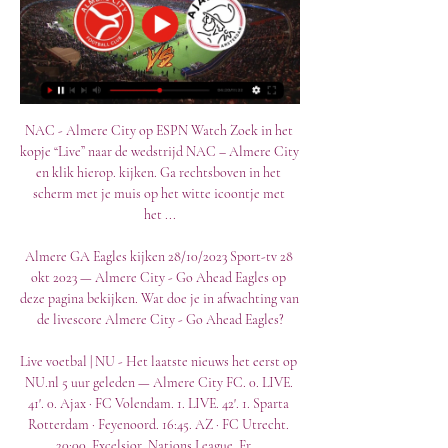
NAC - Almere City op ESPN Watch Zoek in het 
kopje “Live” naar de wedstrijd NAC – Almere City 
en klik hierop. kijken. Ga rechtsboven in het 
scherm met je muis op het witte icoontje met 
het ...

Almere GA Eagles kijken 28/10/2023 Sport-tv 28 
okt 2023 — Almere City - Go Ahead Eagles op 
deze pagina bekijken. Wat doe je in afwachting van 
de livescore Almere City - Go Ahead Eagles?

Live voetbal | NU - Het laatste nieuws het eerst op 
NU.nl 5 uur geleden — Almere City FC. 0. LIVE. 
41'. 0. Ajax · FC Volendam. 1. LIVE. 42'. 1. Sparta 
Rotterdam · Feyenoord. 16:45. AZ · FC Utrecht. 
20:00. Excelsior. Nations League. Er ...
