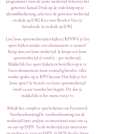
programma’s voor de juiste wedstrijd Selecteer het 
gewenste kanaal Druk op de rode knop op je 
afstandsbediening, selecteer de gewenste wedstrijd 
en druk op [OK] Kies voor Betalen Voer je 
betaalcode in en druk op [OK]. 

Live losse sportwedstrijden kijken | KPNWil je live 
sport kijken zonder een abonnement te nemen? 
Koop dan een losse wedstrijd. Je koopt een losse 
sportwedstrijd al vanaf 6, - per wedstrijd. 
Makkelijk live sport kijken en bestellen op je tv 
Geen abonnement maar eenmalig betalen Alles 
zonder gedoe op je KPN factuur Hoe kijk je live 
losse sport? Je bestelt een losse sportwedstrijd 
vanaf 24 uur voordat het begint. Dit doe je 
makkelijk in het menu van je tv. 

Bekijk het complete speelschema van Feyenoord. 
VoorbeschouwingDe voorbeschouwing van de 
wedstrijd (met analyse en interviews) start om 14. 
00 uur op ESPN. Na de wedstrijd zijn interviews 
en analyses te zien op ESPN. In NOS Studio Sport 