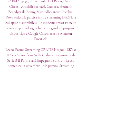
PARMA (4-3-3): Chichizola; Del Prato, Osorio, 
Circati, Ansaldi; Bernabé, Camara, Hernani; 
Benedyczak, Bonny, Man. Allenatore: Pecchia. 
Dove vedere la partita in tv e streaming DAZN, la 
cui app è disponibile sulle moderne smart tv, nelle 
console per videogiochi o collegando il proprio 
dispositivo a Google Chromecast e Amazon 
Firestick. 

Lecco-Parma Streaming GRATIS Hesgoal: SKY o 
DAZN? 6 ore fa — Nella tredicesima giornata di 
Serie B il Parma sarà impegnato contro il Lecco 
domenica 12 novembre: info partita, Streaming 
GRATIS e Diretta ...

data, orario e diretta streaming Serie B 2023/2024 7 
ore fa — La data, l'orario, la diretta tv e lo 
streaming di Lecco-Parma, match dello stadio 
Rigamonti-Ceppi valevole per la tredicesima 
giornata del ...

Diretta/ Lecco Parma streaming video tv: arriva la 