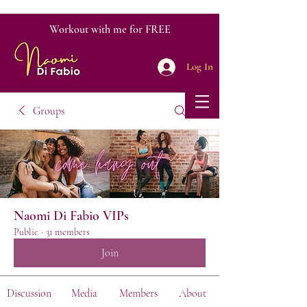
Workout with me for FREE
Log In
Groups
Naomi Di Fabio VIPs
Public
·
31 members
Join
Discussion
Media
Members
About