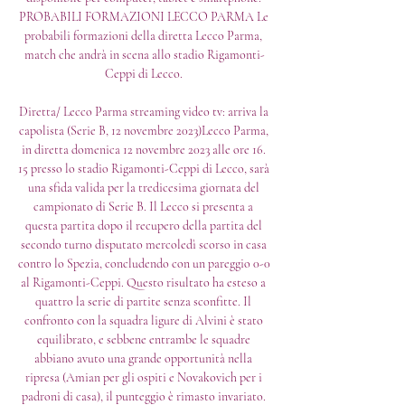
PROBABILI FORMAZIONI LECCO PARMA Le 
probabili formazioni della diretta Lecco Parma, 
match che andrà in scena allo stadio Rigamonti-
Ceppi di Lecco. 

Diretta/ Lecco Parma streaming video tv: arriva la 
capolista (Serie B, 12 novembre 2023)Lecco Parma, 
in diretta domenica 12 novembre 2023 alle ore 16. 
15 presso lo stadio Rigamonti-Ceppi di Lecco, sarà 
una sfida valida per la tredicesima giornata del 
campionato di Serie B. Il Lecco si presenta a 
questa partita dopo il recupero della partita del 
secondo turno disputato mercoledì scorso in casa 
contro lo Spezia, concludendo con un pareggio 0-0 
al Rigamonti-Ceppi. Questo risultato ha esteso a 
quattro la serie di partite senza sconfitte. Il 
confronto con la squadra ligure di Alvini è stato 
equilibrato, e sebbene entrambe le squadre 
abbiano avuto una grande opportunità nella 
ripresa (Amian per gli ospiti e Novakovich per i 
padroni di casa), il punteggio è rimasto invariato. 
