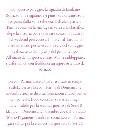
Con questo pareggio, la squadra di Emiliano 
Bonazzoli ha raggiunto i 9 punti, ora distante solo 
tre punti dalla zona salvezza. Dall’altra parte, il 
Parma continua la sua fuga in vetta alla classifica 
dopo la vittoria per 2-0 in casa contro il Sudtirol 
nel weekend precedente. Il match al Tardini ha 
visto un inizio positivo con la rete del vantaggio 
realizzata da Bonny al 9′ del primo tempo. 
All’inizio della ripresa, è stato Man a raddoppiare, 
trasformando con freddezza un rigore ottenuto da 
Bernabè. 

Lecco - Parma: diretta live e risultato in tempo 
realeLa partita Lecco – Parma di Domenica 12 
novembre 2023 in diretta: formazioni e tabellino in 
tempo reale. Dove vedere in tv e streaming il 
match valido per la seconda giornata di Serie B 
LECCO – Domenica 12 novembre 2023, allo Stadio 
“Mario Rigamonti”, andrà in scena Lecco – Parma, 
gara valida per la tredicesima giornata di Serie B 