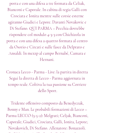
porta e con una difesa a tre formata da Celiak, 
Bianconi e Caporale. In cabina di regia Galli con 
Crociata e Ionita mentre sulle corsie esterne 
agiranno Giudici e Lepore. Davanti Novakovic e 
Di Stefano. QUI PARMA – Pecchia dovrebbe 
rispondere col modulo 4-3-3 con Chichizola in 
porta e con una difesa a quattro formata al centro 
da Osorio e Circati e sulle fasce da Delprato e 
Ansaldi. In mezzp al campo Bernabé, Camara e 
Hernani. 

Cronaca Lecco - Parma - Live: la partita in diretta 
Segui la diretta di Lecco - Parma aggiornata in 
tempo reale. Coltiva la tua passione su Corriere 
dello Sport.

Tridente offensivo composto da Benedyczak, 
Bonny e Man. Le probabili formazioni di Lecco – 
Parma LECCO (3-5-2): Melgrati; Celjak, Bianconi, 
Caporale; Giudici, Crociata, Galli, Ionita, Lepore; 
Novakovich, Di Stefano. Allenatore: Bonazzoli. 