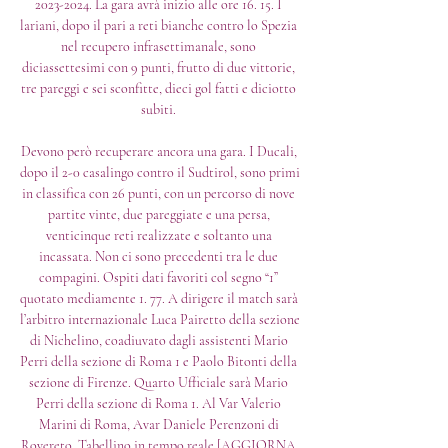
2023-2024. La gara avrà inizio alle ore 16. 15. I 
lariani, dopo il pari a reti bianche contro lo Spezia 
nel recupero infrasettimanale, sono 
diciassettesimi con 9 punti, frutto di due vittorie, 
tre pareggi e sei sconfitte, dieci gol fatti e diciotto 
subiti. 

Devono però recuperare ancora una gara. I Ducali, 
dopo il 2-0 casalingo contro il Sudtirol, sono primi 
in classifica con 26 punti, con un percorso di nove 
partite vinte, due pareggiate e una persa, 
venticinque reti realizzate e soltanto una 
incassata. Non ci sono precedenti tra le due 
compagini. Ospiti dati favoriti col segno “1” 
quotato mediamente 1. 77. A dirigere il match sarà 
l’arbitro internazionale Luca Pairetto della sezione 
di Nichelino, coadiuvato dagli assistenti Mario 
Perri della sezione di Roma 1 e Paolo Bitonti della 
sezione di Firenze. Quarto Ufficiale sarà Mario 
Perri della sezione di Roma 1. Al Var Valerio 
Marini di Roma, Avar Daniele Perenzoni di 
Rovereto. Tabellino in tempo reale [AGGIORNA 