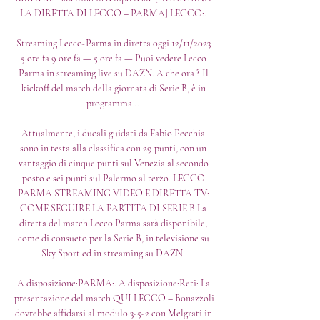
LA DIRETTA DI LECCO – PARMA] LECCO:. 

Streaming Lecco-Parma in diretta oggi 12/11/2023 
5 ore fa 9 ore fa — 5 ore fa — Puoi vedere Lecco 
Parma in streaming live su DAZN. A che ora ? Il 
kickoff del match della giornata di Serie B, è in 
programma ...

Attualmente, i ducali guidati da Fabio Pecchia 
sono in testa alla classifica con 29 punti, con un 
vantaggio di cinque punti sul Venezia al secondo 
posto e sei punti sul Palermo al terzo. LECCO 
PARMA STREAMING VIDEO E DIRETTA TV: 
COME SEGUIRE LA PARTITA DI SERIE B La 
diretta del match Lecco Parma sarà disponibile, 
come di consueto per la Serie B, in televisione su 
Sky Sport ed in streaming su DAZN. 

A disposizione:PARMA:. A disposizione:Reti: La 
presentazione del match QUI LECCO – Bonazzoli 
dovrebbe affidarsi al modulo 3-5-2 con Melgrati in 