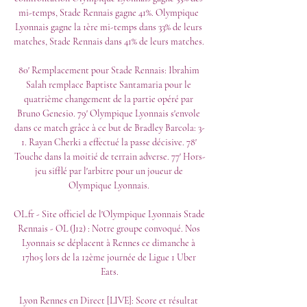
mi-temps, Stade Rennais gagne 41%. Olympique 
Lyonnais gagne la 1ère mi-temps dans 33% de leurs 
matches, Stade Rennais dans 41% de leurs matches. 

80' Remplacement pour Stade Rennais: Ibrahim 
Salah remplace Baptiste Santamaria pour le 
quatrième changement de la partie opéré par 
Bruno Genesio. 79' Olympique Lyonnais s'envole 
dans ce match grâce à ce but de Bradley Barcola: 3-
1. Rayan Cherki a effectué la passe décisive. 78' 
Touche dans la moitié de terrain adverse. 77' Hors-
jeu sifflé par l'arbitre pour un joueur de 
Olympique Lyonnais. 

OL.fr - Site officiel de l'Olympique Lyonnais Stade 
Rennais - OL (J12) : Notre groupe convoqué. Nos 
Lyonnais se déplacent à Rennes ce dimanche à 
17h05 lors de la 12ème journée de Ligue 1 Uber 
Eats.

Lyon Rennes en Direct [LIVE]: Score et résultat 