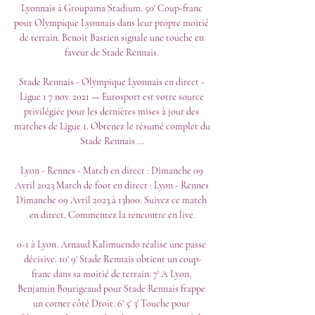
Lyonnais à Groupama Stadium. 50' Coup-franc 
pour Olympique Lyonnais dans leur propre moitié 
de terrain. Benoit Bastien signale une touche en 
faveur de Stade Rennais. 

Stade Rennais - Olympique Lyonnais en direct - 
Ligue 1 7 nov. 2021 — Eurosport est votre source 
privilégiée pour les dernières mises à jour des 
matches de Ligue 1. Obtenez le résumé complet du 
Stade Rennais ...

Lyon - Rennes - Match en direct : Dimanche 09 
Avril 2023 Match de foot en direct : Lyon - Rennes 
Dimanche 09 Avril 2023 à 13h00. Suivez ce match 
en direct. Commentez la rencontre en live.

0-1 à Lyon. Arnaud Kalimuendo réalise une passe 
décisive. 10' 9' Stade Rennais obtient un coup-
franc dans sa moitié de terrain. 7' A Lyon, 
Benjamin Bourigeaud pour Stade Rennais frappe 
un corner côté Droit. 6' 5' 3' Touche pour 