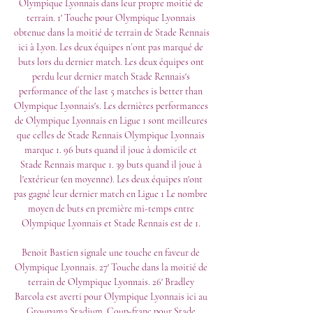
Olympique Lyonnais dans leur propre moitié de 
terrain. 1' Touche pour Olympique Lyonnais 
obtenue dans la moitié de terrain de Stade Rennais 
ici à Lyon. Les deux équipes n´ont pas marqué de 
buts lors du dernier match. Les deux équipes ont 
perdu leur dernier match Stade Rennais's 
performance of the last 5 matches is better than 
Olympique Lyonnais's. Les dernières performances 
de Olympique Lyonnais en Ligue 1 sont meilleures 
que celles de Stade Rennais Olympique Lyonnais 
marque 1. 96 buts quand il joue à domicile et 
Stade Rennais marque 1. 39 buts quand il joue à 
l'extérieur (en moyenne). Les deux équipes n'ont 
pas gagné leur dernier match en Ligue 1 Le nombre 
moyen de buts en première mi-temps entre 
Olympique Lyonnais et Stade Rennais est de 1. 

Benoit Bastien signale une touche en faveur de 
Olympique Lyonnais. 27' Touche dans la moitié de 
terrain de Olympique Lyonnais. 26' Bradley 
Barcola est averti pour Olympique Lyonnais ici au 
Groupama Stadium. Coup-franc pour Stade 