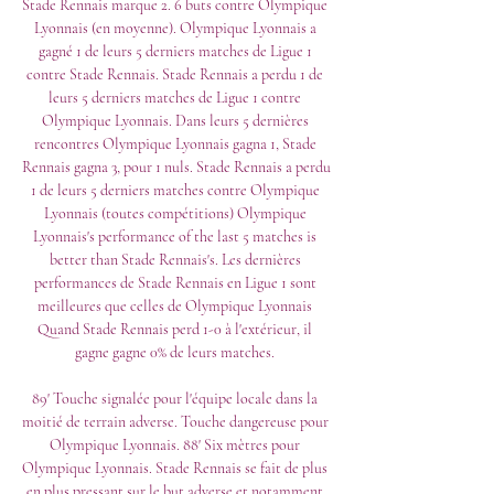
Stade Rennais marque 2. 6 buts contre Olympique 
Lyonnais (en moyenne). Olympique Lyonnais a 
gagné 1 de leurs 5 derniers matches de Ligue 1 
contre Stade Rennais. Stade Rennais a perdu 1 de 
leurs 5 derniers matches de Ligue 1 contre 
Olympique Lyonnais. Dans leurs 5 dernières 
rencontres Olympique Lyonnais gagna 1, Stade 
Rennais gagna 3, pour 1 nuls. Stade Rennais a perdu 
1 de leurs 5 derniers matches contre Olympique 
Lyonnais (toutes compétitions) Olympique 
Lyonnais's performance of the last 5 matches is 
better than Stade Rennais's. Les dernières 
performances de Stade Rennais en Ligue 1 sont 
meilleures que celles de Olympique Lyonnais 
Quand Stade Rennais perd 1-0 à l'extérieur, il 
gagne gagne 0% de leurs matches. 

89' Touche signalée pour l'équipe locale dans la 
moitié de terrain adverse. Touche dangereuse pour 
Olympique Lyonnais. 88' Six mètres pour 
Olympique Lyonnais. Stade Rennais se fait de plus 
en plus pressant sur le but adverse et notamment 