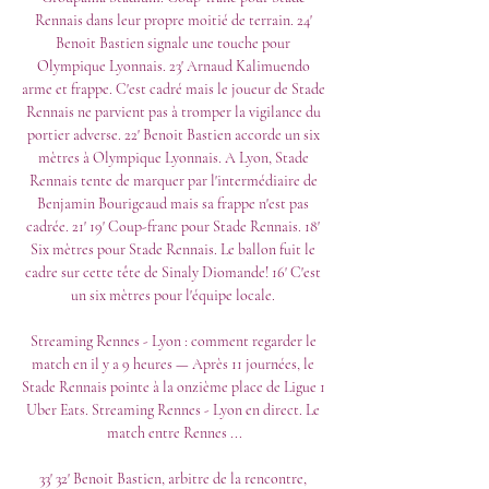
Rennais dans leur propre moitié de terrain. 24' 
Benoit Bastien signale une touche pour 
Olympique Lyonnais. 23' Arnaud Kalimuendo 
arme et frappe. C'est cadré mais le joueur de Stade 
Rennais ne parvient pas à tromper la vigilance du 
portier adverse. 22' Benoit Bastien accorde un six 
mètres à Olympique Lyonnais. A Lyon, Stade 
Rennais tente de marquer par l'intermédiaire de 
Benjamin Bourigeaud mais sa frappe n'est pas 
cadrée. 21' 19' Coup-franc pour Stade Rennais. 18' 
Six mètres pour Stade Rennais. Le ballon fuit le 
cadre sur cette tête de Sinaly Diomande! 16' C'est 
un six mètres pour l'équipe locale. 

Streaming Rennes - Lyon : comment regarder le 
match en il y a 9 heures — Après 11 journées, le 
Stade Rennais pointe à la onzième place de Ligue 1 
Uber Eats. Streaming Rennes - Lyon en direct. Le 
match entre Rennes ...

33' 32' Benoit Bastien, arbitre de la rencontre, 