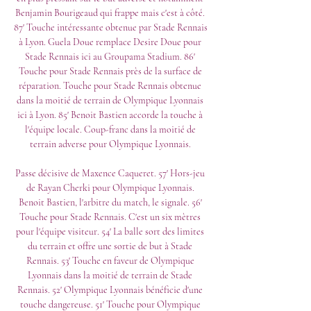
Benjamin Bourigeaud qui frappe mais c'est à côté. 
87' Touche intéressante obtenue par Stade Rennais 
à Lyon. Guela Doue remplace Desire Doue pour 
Stade Rennais ici au Groupama Stadium. 86' 
Touche pour Stade Rennais près de la surface de 
réparation. Touche pour Stade Rennais obtenue 
dans la moitié de terrain de Olympique Lyonnais 
ici à Lyon. 85' Benoit Bastien accorde la touche à 
l'équipe locale. Coup-franc dans la moitié de 
terrain adverse pour Olympique Lyonnais. 

Passe décisive de Maxence Caqueret. 57' Hors-jeu 
de Rayan Cherki pour Olympique Lyonnais. 
Benoit Bastien, l'arbitre du match, le signale. 56' 
Touche pour Stade Rennais. C'est un six mètres 
pour l'équipe visiteur. 54' La balle sort des limites 
du terrain et offre une sortie de but à Stade 
Rennais. 53' Touche en faveur de Olympique 
Lyonnais dans la moitié de terrain de Stade 
Rennais. 52' Olympique Lyonnais bénéficie d'une 
touche dangereuse. 51' Touche pour Olympique 