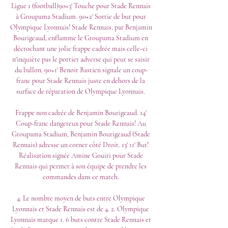
Ligue 1 (football)90+3' Touche pour Stade Rennais 
à Groupama Stadium. 90+2' Sortie de but pour 
Olympique Lyonnais! Stade Rennais, par Benjamin 
Bourigeaud, enflamme le Groupama Stadium en 
décrochant une jolie frappe cadrée mais celle-ci 
n'inquiète pas le portier adverse qui peut se saisir 
du ballon. 90+1' Benoit Bastien signale un coup-
franc pour Stade Rennais juste en dehors de la 
surface de réparation de Olympique Lyonnais. 

Frappe non cadrée de Benjamin Bourigeaud. 14' 
Coup-franc dangereux pour Stade Rennais! Au 
Groupama Stadium, Benjamin Bourigeaud (Stade 
Rennais) adresse un corner côté Droit. 13' 11' But! 
Réalisation signée Amine Gouiri pour Stade 
Rennais qui permet à son équipe de prendre les 
commandes dans ce match. 

4. Le nombre moyen de buts entre Olympique 
Lyonnais et Stade Rennais est de 4. 2. Olympique 
Lyonnais marque 1. 6 buts contre Stade Rennais et 