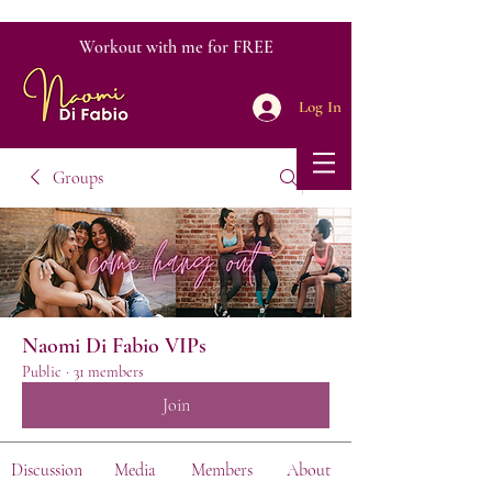
Workout with me for FREE
Log In
Groups
Naomi Di Fabio VIPs
Public
·
31 members
Join
Discussion
Media
Members
About