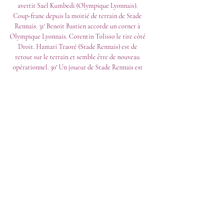
avertit Sael Kumbedi (Olympique Lyonnais). 
Coup-franc depuis la moitié de terrain de Stade 
Rennais. 31' Benoit Bastien accorde un corner à 
Olympique Lyonnais. Corentin Tolisso le tire côté 
Droit. Hamari Traoré (Stade Rennais) est de 
retour sur le terrain et semble être de nouveau 
opérationnel. 30' Un joueur de Stade Rennais est 
au sol. Il s'agit de Hamari Traoré qui semble 
touché. Benoit Bastien doit interrompre le match 
ici au Groupama Stadium. 29' Touche pour 
Olympique Lyonnais près de la surface de 
réparation. 

Bruno Genesio (Stade Rennais) effectue un 
première changement avec l'entrée en jeu de 
Desire Doue qui entre sur le terrain en 
remplacement de Lovro Majer au Groupama 
Stadium. 68' Alexandre Lacazette permet à 
Olympique Lyonnais de prendre l'avantage. Johann 
Lepenant a réussi la passe décisive ayant conduit 
au but de son coéquipier. Benoit Bastien accorde 