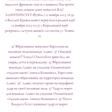
выделите фрагмент текста и нажмите Настройте 
свою личную ленту новостей ВАС 
ЗАИНТЕРЕСУЕТ Футбол | 12 ноября 2023, 18:39 
0 Василий Кравец может вернуться в родной клуб 
12 ноября 2023, 00:37 1 Королевский клуб 
разгромил «летучих мышей» со счетом 5:1 Теннис 
12. 

30' Вбрасывание выполнит Барселона на 
половине поля команды Алавес. 31' Опасный 
момент!!! Samuel Omorodion зряче бил, но 
снаряд летит в перекладину. 34' Вбрасывание 
команды Алавес на стадионе Олимпийский 
стадион имени Льюиса Компаниса. Барселона 
выполнит вбрасывание на территории команды 
Алавес. 36' Алавес получает право на штрафной 
удар на своей половине поля. 37' Удар от ворот 
для команды Алавес на стадионе Олимпийский 
стадион имени Льюиса Компаниса. 39' Mateo 
Busquets Ferrer назначает удар от ворот. 
