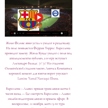
Жоао Феликс явно устал и уходит в раздевалку. 
На поле появляется Ферран Торрес. Барселона 
проводит замену. Жюль Кунде уходит с поля под 
апплодисменты публики, а в игру вступает 
Алехандро Бальде. 71' 72' На стадионе 
Олимпийский стадион имени Льюиса Компаниса 
хороший момент для взятия ворот упускает 
Lamine Yamal Nasraqui Ebana. 

Барселона – Алавес прямая трансляция матча 6 
часов назад — Где смотреть Барселона – Алавес 
онлайн видеотрансляцию в прямом эфире. В 
воскресенье, 12 ноября, матч 13-го тура 