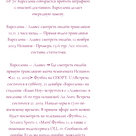
68' 70' Барселона собирается пробить штрафной 
с опасной дистанции. Барселона делает 
очередную замену. 

Барселона - Алавес смотреть онлайн трансляция 
12.11. 2 часа назад — Прямая видео трансляция 
Барселона - Алавес смотреть онлайн, 12 ноября 
2023. Испания - Примера, 13-й тур. Ace stream, 
составы, статистика.

Барселона — Алавес ⇒ Где смотреть онлайн 
прямую трансляцию матча чемпионата Испании 
≺21. 12. 2019≻ Футбол на СПОРТ. UAВстреча 
состоится в субботу, 21 декабря «Барселона» на 
стадионе «Камп Ноу» встретится с «Алавесом» в 
поединке 18-го тура испанской Ла Лиги. Встреча 
состоится 21. 2019. Начало игры в 17:00 по 
киевскому времени. В прямом эфире матч можно 
будет посмотреть на телеканалах «Футбол 2», 
Setanta Sports 1, «Матч! Футбол 1», а также с 
помощью видеосервиса OLL. tv. Сообщить об 
ошибке Если вы нашли ошибку, пожалуйста, 