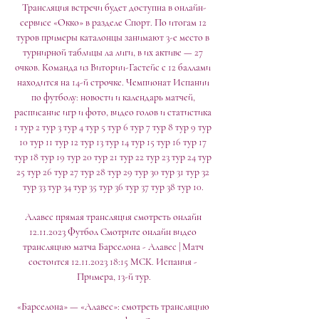
Трансляция встречи будет доступна в онлайн-
сервисе «Окко» в разделе Спорт. По итогам 12 
туров примеры каталонцы занимают 3-е место в 
турнирной таблицы ла лиги, в их активе — 27 
очков. Команда из Витории-Гастейс с 12 баллами 
находится на 14-й строчке. Чемпионат Испании 
по футболу: новости и календарь матчей, 
расписание игр и фото, видео голов и статистика 
1 тур 2 тур 3 тур 4 тур 5 тур 6 тур 7 тур 8 тур 9 тур 
10 тур 11 тур 12 тур 13 тур 14 тур 15 тур 16 тур 17 
тур 18 тур 19 тур 20 тур 21 тур 22 тур 23 тур 24 тур 
25 тур 26 тур 27 тур 28 тур 29 тур 30 тур 31 тур 32 
тур 33 тур 34 тур 35 тур 36 тур 37 тур 38 тур 10. 

Алавес прямая трансляция смотреть онлайн 
12.11.2023 Футбол Смотрите онлайн видео 
трансляцию матча Барселона - Алавес | Матч 
состоится 12.11.2023 18:15 МСК. Испания - 
Примера, 13-й тур.

«Барселона» — «Алавес»: смотреть трансляцию 