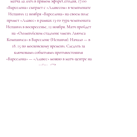
матча ла лиги в прямом эфиреСегодня, 17:00 
«Барселона» сыграет с «Алавесом» в чемпионате 
Испании 12 ноября «Барселона» на своем поле 
примет «Алавес» в рамках 13-го тура чемпионата 
Испании в воскресенье, 12 ноября. Матч пройдет 
на «Олимпийском стадионе имени Льюиса 
Компаниса» в Барселоне (Испания). Начало — в 
18. 15 по московскому времени. Следить за 
ключевыми событиями противостояния 
«Барселона» — «Алавес» можно в матч-центре на 
сайте «СЭ». 

19' Широко атакует Алавес. Бьет по воротам 
Хави Лопес, но слишком поторопился с 
решением. Xозяева разыграют от ворот в городе 
Барселона. 20' Mateo Busquets Ferrer назначает 
вбрасывание команде Барселона на половине 
поля команды Алавес. 21' В атаке футболисты 
команды Барселона. Плотным ударом завершает 
комбинацию Fermin Lopez Marin - мимо цели. 23' 
На острие атаки Жоао Феликс. Бил зряче, но 
кипера переиграть не смог. 24' Игра успокоилась, 