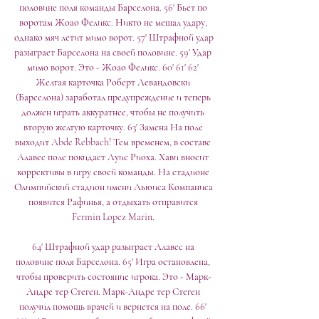
половине поля команды Барселона. 56' Бьет по 
воротам Жоао Феликс. Никто не мешал удару, 
однако мяч летит мимо ворот. 57' Штрафной удар 
разыграет Барселона на своей половине. 59' Удар 
мимо ворот. Это - Жоао Феликс. 60' 61' 62' 
Желтая карточка Роберт Левандовски 
(Барселона) заработал предупреждение и теперь 
должен играть аккуратнее, чтобы не получить 
вторую желтую карточку. 63' Замена На поле 
выходит Abde Rebbach! Тем временем, в составе 
Алавес поле покидает Луис Риоха. Хави вносит 
коррективы в игру своей команды. На стадионе 
Олимпийский стадион имени Льюиса Компаниса 
появится Рафинья, а отдыхать отправится 
Fermin Lopez Marin. 

64' Штрафной удар разыграет Алавес на 
половине поля Барселона. 65' Игра остановлена, 
чтобы проверить состояние игрока. Это - Марк-
Андре тер Стеген. Марк-Андре тер Стеген 
получил помощь врачей и вернется на поле. 66' 