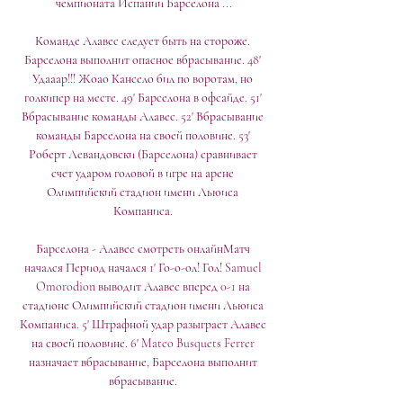
чемпионата Испании Барселона ...

Команде Алавес следует быть на стороже. 
Барселона выполнит опасное вбрасывание. 48' 
Удааар!!! Жоао Кансело бил по воротам, но 
голкипер на месте. 49' Барселона в офсайде. 51' 
Вбрасывание команды Алавес. 52' Вбрасывание 
команды Барселона на своей половине. 53' 
Роберт Левандовски (Барселона) сравнивает 
счет ударом головой в игре на арене 
Олимпийский стадион имени Льюиса 
Компаниса. 

Барселона - Алавес смотреть онлайнМатч 
начался Период начался 1' Го-о-ол! Гол! Samuel 
Omorodion выводит Алавес вперед 0-1 на 
стадионе Олимпийский стадион имени Льюиса 
Компаниса. 5' Штрафной удар разыграет Алавес 
на своей половине. 6' Mateo Busquets Ferrer 
назначает вбрасывание, Барселона выполнит 
вбрасывание. 
