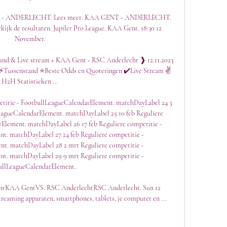
 - ANDERLECHT. Lees meer. KAA GENT - ANDERLECHT. 
jk de resultaten. Jupiler Pro League. KAA Gent. 18:30 12 
November.

nd & Live stream + KAA Gent - RSC Anderlecht ❱ 12.11.2023 
❱ ⚡Tussenstand ⭐Beste Odds en Quoteringen ✔️Live Stream ✌
H2H Statistieken ...

etitie - FootballLeagueCalendarElement. matchDayLabel 24 3 
LeagueCalendarElement. matchDayLabel 25 10 feb Reguliere 
Element. matchDayLabel 26 17 feb Reguliere competitie - 
. matchDayLabel 27 24 feb Reguliere competitie - 
t. matchDayLabel 28 2 mrt Reguliere competitie - 
t. matchDayLabel 29 9 mrt Reguliere competitie - 
allLeagueCalendarElement. 

KAA GentVS. RSC AnderlechtRSC Anderlecht. Sun 12 
 streaming apparaten, smartphones, tablets, je computer en ...