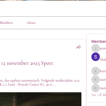
Members
About
Member
jean
jeanette1
Sha
 12 november 2023 Sport
kar
karen
nao
e, dus update automatisch. Volgende wedstrijden: 12.11. 
naomi_go
KAA Gent - Royale Union SG, 30.11 ...
nao
naomi
See All M