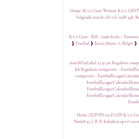
Home | KAA Gent Website KAA GENT
Volgende match: 0D 12U 29M 54S. Beki
KAA Gent - RSC Anderlecht » Tussensta
❱ Voetbal ❱ Eerste klasse A, België 
matchDayLabel 23 31 jan Reguliere comp
feb Reguliere competitie - Football
competitie - FootballLeagueCalendar
FootballLeagueCalendarElement
FootballLeagueCalendarElemen
FootballLeagueCalendarElemen
Footb
Home | ELEVEN on DAZN KAA Gent
Nov|18:55 | |. R Te bekijken op tv's en