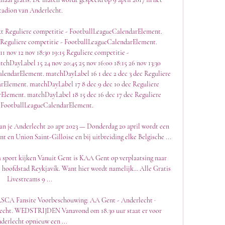
tadion van Anderlecht. 

kt Reguliere competitie - FootballLeagueCalendarElement. 
 Reguliere competitie - FootballLeagueCalendarElement. 
1 nov 12 nov 18:30 19:15 Reguliere competitie - 
DayLabel 15 24 nov 20:45 25 nov 16:00 18:15 26 nov 13:30 
lendarElement. matchDayLabel 16 1 dec 2 dec 3 dec Reguliere 
rElement. matchDayLabel 17 8 dec 9 dec 10 dec Reguliere 
Element. matchDayLabel 18 15 dec 16 dec 17 dec Reguliere 
 FootballLeagueCalendarElement. 

 kan je Anderlecht 20 apr 2023 — Donderdag 20 april wordt een 
n Union Saint-Gilloise en bij uitbreiding elke Belgische ...

m sport kijken Vanuit Gent is KAA Gent op verplaatsing naar 
e hoofdstad Reykjavík. Want hier wordt namelijk… Alle Gratis 
Livestreams 9 ...

SCA Fansite Voorbeschouwing: AA Gent - Anderlecht · 
echt. WEDSTRIJDEN Vanavond om 18.30 uur staat er voor 
derlecht opnieuw een ...
