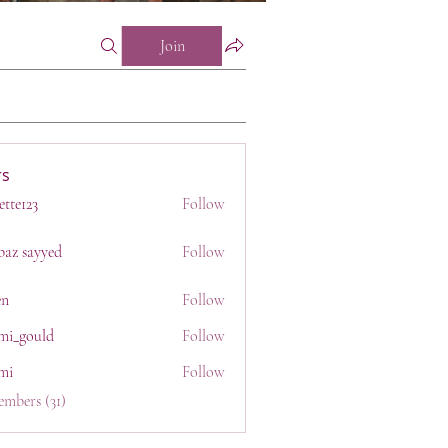
Join
s
ette123
Follow
23
baz sayyed
Follow
en
Follow
mi_gould
Follow
uld
mi
Follow
embers (31)