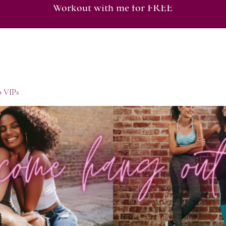
Workout with me for FREE
o VIPs