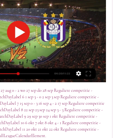
 27 aug 0 - 2 wo 27 sep do 28 sep Reguliere competitie - 
DayLabel 6 1 sep 3 - 0 2 sep 3 sep Reguliere competitie - 
abel 7 15 sep 0 - 3 16 sep 4 - 2 17 sep Reguliere competitie 
ayLabel 8 22 sep 23 sep 24 sep 3 - 3 Reguliere competitie - 
chDayLabel 9 29 sep 30 sep 1 okt Reguliere competitie - 
ayLabel 10 6 okt 7 okt 8 okt 4 - 1 Reguliere competitie - 
hDayLabel 11 20 okt 21 okt 22 okt Reguliere competitie - 
allLeagueCalendarElement. 
