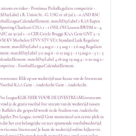
ay, nieuws en video - Proximus PickxReguliere competitie - 
DayLabel 1 R. Union St. -G. USG vr 28 jul 2 - 0 AND RSC 
ootballLeagueCalendarElement. matchDayLabel 1 KAS Eupen 
o Sporting Charleroi CHA 1 - 1 OHL OH Leuven RWDM 0 - 4 
 zo 30 jul 1 - 0 CER Cercle Brugge KAA Gent GNT 3 - 2 
VM KV Mechelen STVV STV STA Standard Luik Reguliere 
ent. matchDayLabel 2 4 aug 0 - 1 5 aug 1 - 2 6 aug Reguliere 
t. matchDayLabel 3 11 aug 6 - 0 12 aug 5 - 1 13 aug 0 - 5 1 - 3 
endarElement. matchDayLabel 4 18 aug 19 aug 4 - 0 20 aug 2 - 
 competitie - FootballLeagueCalendarElement. 

streams. Klik op uw wedstrijd naar keuze om de livestream 
m Voetbal KAA Gent - Anderlecht Gent - Anderlecht.

iler Pro LeagueKLIK HIER VOOR DE LIVESTREAMLivestream 
ind je de gratis voetbal live stream van de wedstrijd tussen 
Buffalo’s die gespeeld wordt in de Stadion van Anderlecht. 
Jupiler Pro League, terwijl Gent momenteel een eerste plek in 
 dat het een belangrijke en zeer spannende voetbalwedstrijd 
n via onze livestream! Je kunt de wedstrijd online kijken via 
maal gratis! De match wordt gespeeld op 9 april 2017 in het 