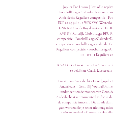
Jupiler Pro League | Live of in repl
FootballLeagueCalendarElement. match
Anderlecht Reguliere competitie - F
EUP za 29 jul 2 - 2 WES KVC Westerl
GNK KRC Genk Royal Antwerp FC RAFC
KVK KV Kortrijk Club Brugge BRU K
competitie - FootballLeagueCalendarElem
competitie - FootballLeagueCalendarElemen
Reguliere competitie - FootballLeagueCal
1 0 - 0 7 - 1 Reguliere
KAA Gent - Livestreams KAA Gent - Live
te bekijken. Gratis Livestrea
Livestream Anderlecht - Gent | Jup
Anderlecht – Gent. Bij VoetbalOnline v
Anderlecht en de mannen van Gent, de 
Anderlecht staat momenteel vijfde in de 
de competitie inneemt. Dit houdt dus in
gaat worden die je zeker niet mag misse
desktop, mobiel of laptop, en dat alle