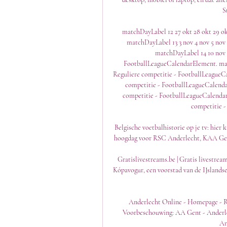
S
matchDayLabel 12 27 okt 28 okt 29 o
matchDayLabel 13 3 nov 4 nov 5 nov
matchDayLabel 14 10 nov 1
FootballLeagueCalendarElement. match
Reguliere competitie - FootballLeagueCa
competitie - FootballLeagueCalenda
competitie - FootballLeagueCalendar
competitie -
Belgische voetbalhistorie op je tv: hier
hoogdag voor RSC Anderlecht, KAA Gent e
Gratislivestreams.be | Gratis livestrea
Kópavogur, een voorstad van de IJslands
Anderlecht Online - Homepage - R
Voorbeschouwing: AA Gent - Anderl
An