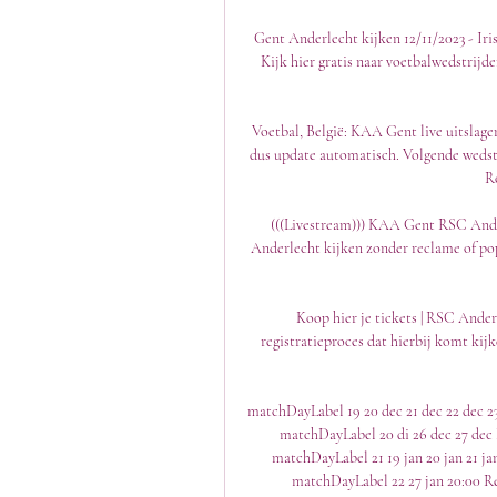
Gent Anderlecht kijken 12/11/2023 - Iri
Kijk hier gratis naar voetbalwedstrijd
Voetbal, België: KAA Gent live uitslage
dus update automatisch. Volgende wedst
Ro
(((Livestream))) KAA Gent RSC Ander
Anderlecht kijken zonder reclame of pop
Koop hier je tickets | RSC Anderl
registratieproces dat hierbij komt k
matchDayLabel 19 20 dec 21 dec 22 dec 2
matchDayLabel 20 di 26 dec 27 dec
matchDayLabel 21 19 jan 20 jan 21 j
matchDayLabel 22 27 jan 20:00 Re