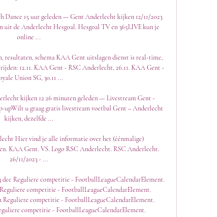
sh Dance 15 uur geleden — Gent Anderlecht kijken 12/11/2023 
en uit de Anderlecht Hesgoal. Hesgoal TV en 365LIVE kun je 
online ...

n, resultaten, schema KAA Gent uitslagen dienst is real-time, 
rijden: 12.11. KAA Gent - RSC Anderlecht, 26.11. KAA Gent - 
yale Union SG, 30.11 ...

lecht kijken 12 26 minuten geleden — Livestream Gent - 
-upWilt u graag gratis livestream voetbal Gent – Anderlecht 
kijken, dezelfde ...

echt Hier vind je alle informatie over het (éénmalige) 
ijken. KAA Gent. VS. Logo RSC Anderlecht. RSC Anderlecht. 
26/11/2023 - ...

3 dec Reguliere competitie - FootballLeagueCalendarElement. 
 Reguliere competitie - FootballLeagueCalendarElement. 
an Reguliere competitie - FootballLeagueCalendarElement. 
guliere competitie - FootballLeagueCalendarElement. 
