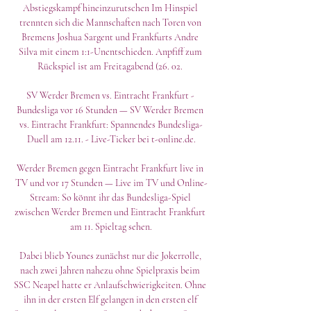
Abstiegskampf hineinzurutschen Im Hinspiel 
trennten sich die Mannschaften nach Toren von 
Bremens Joshua Sargent und Frankfurts Andre 
Silva mit einem 1:1-Unentschieden. Anpfiff zum 
Rückspiel ist am Freitagabend (26. 02. 

SV Werder Bremen vs. Eintracht Frankfurt - 
Bundesliga vor 16 Stunden — SV Werder Bremen 
vs. Eintracht Frankfurt: Spannendes Bundesliga-
Duell am 12.11. - Live-Ticker bei t-online.de.

Werder Bremen gegen Eintracht Frankfurt live in 
TV und vor 17 Stunden — Live im TV und Online-
Stream: So könnt ihr das Bundesliga-Spiel 
zwischen Werder Bremen und Eintracht Frankfurt 
am 11. Spieltag sehen.

Dabei blieb Younes zunächst nur die Jokerrolle, 
nach zwei Jahren nahezu ohne Spielpraxis beim 
SSC Neapel hatte er Anlaufschwierigkeiten. Ohne 
ihn in der ersten Elf gelangen in den ersten elf 