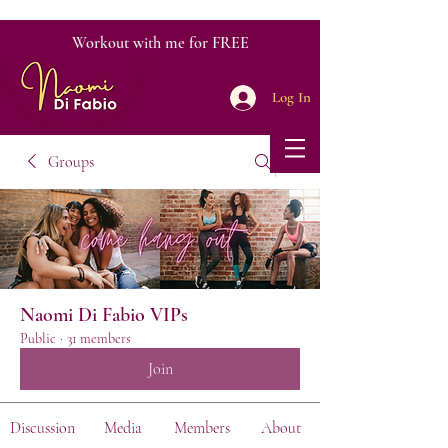
Workout with me for FREE
Log In
Groups
Naomi Di Fabio VIPs
Public
·
31 members
Join
Discussion
Media
Members
About