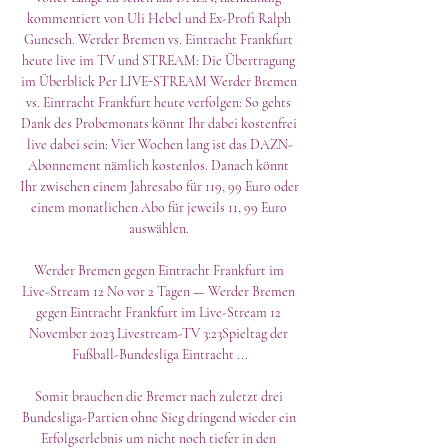
kommentiert von Uli Hebel und Ex-Profi Ralph 
Gunesch. Werder Bremen vs. Eintracht Frankfurt 
heute live im TV und STREAM: Die Übertragung 
im Überblick Per LIVE-STREAM Werder Bremen 
vs. Eintracht Frankfurt heute verfolgen: So gehts 
Dank des Probemonats könnt Ihr dabei kostenfrei 
live dabei sein: Vier Wochen lang ist das DAZN-
Abonnement nämlich kostenlos. Danach könnt 
Ihr zwischen einem Jahresabo für 119, 99 Euro oder 
einem monatlichen Abo für jeweils 11, 99 Euro 
auswählen. 

Werder Bremen gegen Eintracht Frankfurt im 
Live-Stream 12 No vor 2 Tagen — Werder Bremen 
gegen Eintracht Frankfurt im Live-Stream 12 
November 2023 Livestream-TV 3:23Spieltag der 
Fußball-Bundesliga Eintracht ...

Somit brauchen die Bremer nach zuletzt drei 
Bundesliga-Partien ohne Sieg dringend wieder ein 
Erfolgserlebnis um nicht noch tiefer in den 