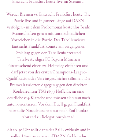
Eintracht Frankfurt heute live im Stream ...

Werder Bremen vs. Eintracht Frankfurt heute: Die 
Partie live und in ganzer Länge auf DAZN 
verfolgen - mit dem Probemonat kostenlos Beide 
Mannschaften gehen mit unterschiedlichen 
Vorzeichen in die Partie: Der Tabellenvierte 
Eintracht Frankfurt konnte am vergangenen 
Spieltag gegen den Tabellenführer und 
Titelverteidiger FC Bayern München 
überraschend einen 2:1-Heimsieg einfahren und 
darf jetzt von der ersten Champions-League-
Qualifikation der Vereinsgeschichte träumen. Die 
Bremer kassierten dagegen gegen den direkten 
Konkurrenten TSG 1899 Hoffenheim eine 
deutliche 0:4-Klatsche und müssen sich nun nach 
unten orientieren. Vor dem Duell gegen Frankfurt 
haben die Norddeutschen nur noch fünf Punkte 
Abstand zu Relegationsplatz 16. 

Ab 20. 30 Uhr rollt dann der Ball - exklusiv und in 
voller Länge zu sehen auf DAZN, fachkundig 