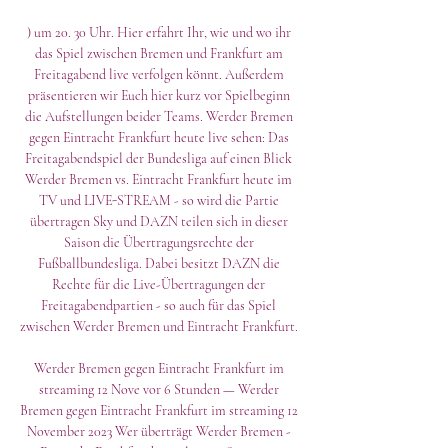
) um 20. 30 Uhr. Hier erfahrt Ihr, wie und wo ihr 
das Spiel zwischen Bremen und Frankfurt am 
Freitagabend live verfolgen könnt. Außerdem 
präsentieren wir Euch hier kurz vor Spielbeginn 
die Aufstellungen beider Teams. Werder Bremen 
gegen Eintracht Frankfurt heute live sehen: Das 
Freitagabendspiel der Bundesliga auf einen Blick 
Werder Bremen vs. Eintracht Frankfurt heute im 
TV und LIVE-STREAM - so wird die Partie 
übertragen Sky und DAZN teilen sich in dieser 
Saison die Übertragungsrechte der 
Fußballbundesliga. Dabei besitzt DAZN die 
Rechte für die Live-Übertragungen der 
Freitagabendpartien - so auch für das Spiel 
zwischen Werder Bremen und Eintracht Frankfurt. 

Werder Bremen gegen Eintracht Frankfurt im 
streaming 12 Nove vor 6 Stunden — Werder 
Bremen gegen Eintracht Frankfurt im streaming 12 
November 2023 Wer überträgt Werder Bremen - 