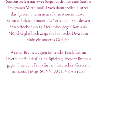
Saisonspielen nur zwei Siege, es drohte eine Saison 
im grauen Mittelmaß. Doch dann stellte Hütter 
das System um, in neuer Formation mit zwei 
Zehnern bekam Younes das Vertrauen. Seit dessen 
Startelfdebüt am 15. Dezember gegen Borussia 
Mönchengladbach zeigt die launische Diva vom 
Main ein anderes Gesicht. 

Werder Bremen gegen Eintracht Frankfurt im 
Liveticker Bundesliga, 11. Spieltag. Werder Bremen 
gegen Eintracht Frankfurt im Liveticker. Gestern, 
10.11.2023 | 16:46. SONNTAG LIVE AB 17.30 
09.11.2023, ...

Werder Bremen gegen Frankfurt ab 17.30 Uhr LIVE 
vor 9 Stunden — 11. Spieltag in der deutschen 
Fußball-Bundesliga: Der SV Werder Bremen 
empfängt Eintracht Frankfurt. Wir berichten live - 
siehe Ticker ...

Wer zeigt / überträgt Werder Bremen vs. Eintracht 
Frankfurt vor 2 Tagen — Damit ist für das Duell 