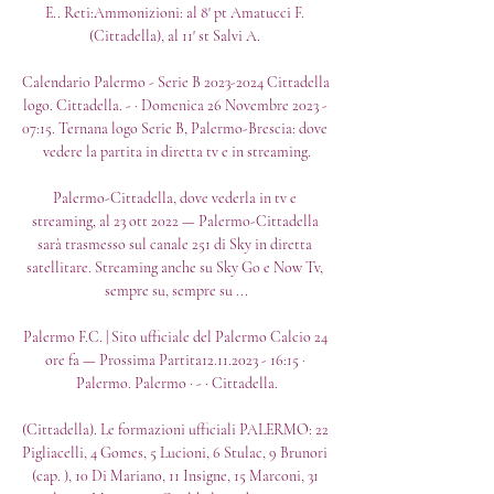
E.. Reti:Ammonizioni: al 8' pt Amatucci F. 
(Cittadella), al 11' st Salvi A. 

Calendario Palermo - Serie B 2023-2024 Cittadella 
logo. Cittadella. - · Domenica 26 Novembre 2023 - 
07:15. Ternana logo Serie B, Palermo-Brescia: dove 
vedere la partita in diretta tv e in streaming.

Palermo-Cittadella, dove vederla in tv e 
streaming, al 23 ott 2022 — Palermo-Cittadella 
sarà trasmesso sul canale 251 di Sky in diretta 
satellitare. Streaming anche su Sky Go e Now Tv, 
sempre su, sempre su ...

Palermo F.C. | Sito ufficiale del Palermo Calcio 24 
ore fa — Prossima Partita12.11.2023 - 16:15 · 
Palermo. Palermo · - · Cittadella.

(Cittadella). Le formazioni ufficiali PALERMO: 22 
Pigliacelli, 4 Gomes, 5 Lucioni, 6 Stulac, 9 Brunori 
(cap. ), 10 Di Mariano, 11 Insigne, 15 Marconi, 31 