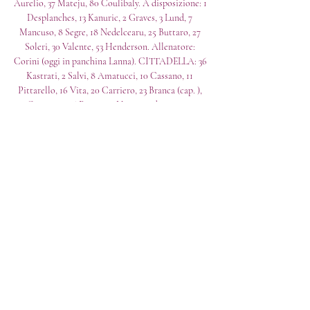
Aurelio, 37 Mateju, 80 Coulibaly. A disposizione: 1 
Desplanches, 13 Kanuric, 2 Graves, 3 Lund, 7 
Mancuso, 8 Segre, 18 Nedelcearu, 25 Buttaro, 27 
Soleri, 30 Valente, 53 Henderson. Allenatore: 
Corini (oggi in panchina Lanna). CITTADELLA: 36 
Kastrati, 2 Salvi, 8 Amatucci, 10 Cassano, 11 
Pittarello, 16 Vita, 20 Carriero, 23 Branca (cap. ), 
24 Carissoni, 26 Pavan, 30 Negro. A disposizione: 
77 Maniero, 4 Angeli, 5 Mastrantonio, 7 Pandolfi, 9 
Magrassi, 17 Kornvig, 27 Danzi, 28 Rizza, 32 
Maistrello, 92 Baldini, 98 Giraudo. Allenatore: 
Gorini. 

CITTADELLA-Palermo TV. Dove vedere? (2023) 
Dove vedere le partite della Cittadella 2023/2024 
in diretta TV senza registrazione. Non perderti 
questo e molto altro... cittadella spal dove vederla. 
calciotv.