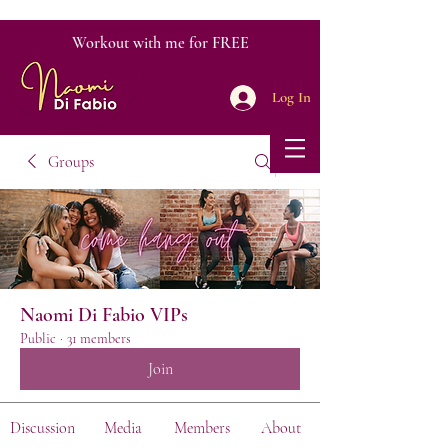
Workout with me for FREE
Log In
Groups
Naomi Di Fabio VIPs
Public
·
31 members
Join
Discussion
Media
Members
About