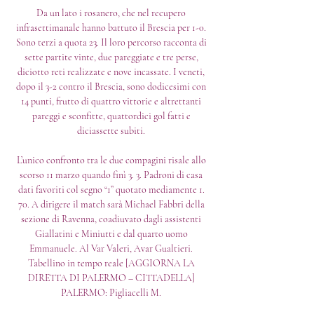
Da un lato i rosanero, che nel recupero 
infrasettimanale hanno battuto il Brescia per 1-0. 
Sono terzi a quota 23. Il loro percorso racconta di 
sette partite vinte, due pareggiate e tre perse, 
diciotto reti realizzate e nove incassate. I veneti, 
dopo il 3-2 contro il Brescia, sono dodicesimi con 
14 punti, frutto di quattro vittorie e altrettanti 
pareggi e sconfitte, quattordici gol fatti e 
diciassette subiti. 

L’unico confronto tra le due compagini risale allo 
scorso 11 marzo quando finì 3. 3. Padroni di casa 
dati favoriti col segno “1” quotato mediamente 1. 
70. A dirigere il match sarà Michael Fabbri della 
sezione di Ravenna, coadiuvato dagli assistenti 
Giallatini e Miniutti e dal quarto uomo 
Emmanuele. Al Var Valeri, Avar Gualtieri. 
Tabellino in tempo reale [AGGIORNA LA 
DIRETTA DI PALERMO – CITTADELLA] 
PALERMO: Pigliacelli M. 
