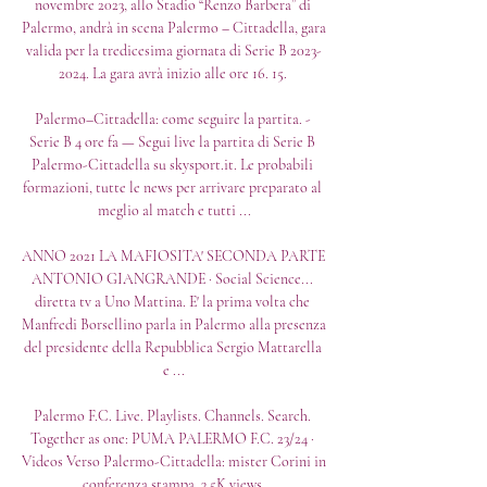
novembre 2023, allo Stadio “Renzo Barbera” di 
Palermo, andrà in scena Palermo – Cittadella, gara 
valida per la tredicesima giornata di Serie B 2023-
2024. La gara avrà inizio alle ore 16. 15. 

Palermo–Cittadella: come seguire la partita. - 
Serie B 4 ore fa — Segui live la partita di Serie B 
Palermo-Cittadella su skysport.it. Le probabili 
formazioni, tutte le news per arrivare preparato al 
meglio al match e tutti ...

ANNO 2021 LA MAFIOSITA' SECONDA PARTE 
ANTONIO GIANGRANDE · Social Science... 
diretta tv a Uno Mattina. E' la prima volta che 
Manfredi Borsellino parla in Palermo alla presenza 
del presidente della Repubblica Sergio Mattarella 
e ...

Palermo F.C. Live. Playlists. Channels. Search. 
Together as one: PUMA PALERMO F.C. 23/24 · 
Videos Verso Palermo-Cittadella: mister Corini in 
conferenza stampa. 3.5K views.
