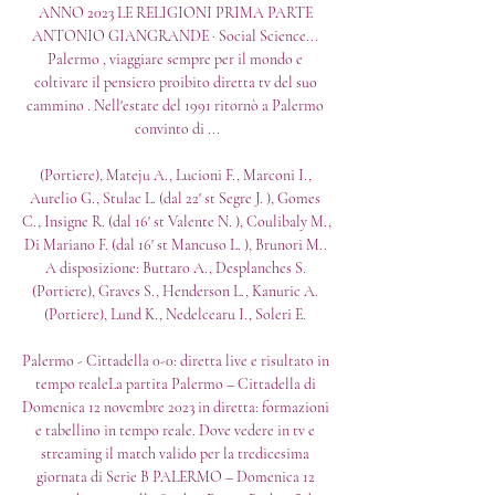
ANNO 2023 LE RELIGIONI PRIMA PARTE 
ANTONIO GIANGRANDE · Social Science... 
Palermo , viaggiare sempre per il mondo e 
coltivare il pensiero proibito diretta tv del suo 
cammino . Nell'estate del 1991 ritornò a Palermo 
convinto di ...

(Portiere), Mateju A., Lucioni F., Marconi I., 
Aurelio G., Stulac L. (dal 22' st Segre J. ), Gomes 
C., Insigne R. (dal 16' st Valente N. ), Coulibaly M., 
Di Mariano F. (dal 16' st Mancuso L. ), Brunori M.. 
A disposizione: Buttaro A., Desplanches S. 
(Portiere), Graves S., Henderson L., Kanuric A. 
(Portiere), Lund K., Nedelcearu I., Soleri E. 

Palermo - Cittadella 0-0: diretta live e risultato in 
tempo realeLa partita Palermo – Cittadella di 
Domenica 12 novembre 2023 in diretta: formazioni 
e tabellino in tempo reale. Dove vedere in tv e 
streaming il match valido per la tredicesima 
giornata di Serie B PALERMO – Domenica 12 