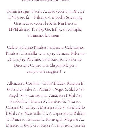
Corini insegue la Serie A, dove vederla in Diretta 
LIVE 9 ore fa — Palermo-Cittadella Streaming 
Gratis: dove vedere la Serie B in Diretta 
LIVEPalermo Tv e Sky Go. Infine, si sconsiglia 
vivamente la visione ...

Calcio: Palermo Risultati in diretta, Calendario, 
Risultati Cittadella. 12.11. 07:15. Ternana. Palermo. 
26.11. 07:15. Palermo. Catanzaro. 01.12 Palermo. 
Diretta.it Centro Live (disponibile per i 
campionati maggiori) ...

Allenatore: Corini E.. CITTADELLA: Kastrati E. 
(Portiere), Salvi A., Pavan N., Negro S. (dal 29' st 
Angeli M. ), Carissoni L., Amatucci F. (dal 1' st 
Pandolfi L. ), Branca S., Carriero G., Vita A., 
Cassano C. (dal 25' st Mastrantonio V. ), Pittarello 
F. (dal 24' st Maistrello T. ). A disposizione: Baldini 
E., Danzi A., Giraudo F., Kornvig E., Magrassi A., 
Maniero L. (Portiere), Rizza A. Allenatore: Gorini 