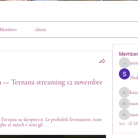
Members
About
Member
jean
jeanette1
Sha
— Ternana streaming 12 novembre 
kar
karen
nao
naomi_go
nao
naomi
a-Ternana su skysport.it. Le probabili formazioni, tutte 
See All M
io al match e tutti gli ...