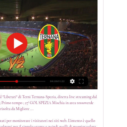
rrivo di Breda in panchina potrebbe tuttavia registrare un forte scossone per la squadra ospite. Un incontro che dunque si preannuncia infuocato e che potrà essere seguito in diretta tv su Sky Sport: l’appuntamento sarò trasmesso integralmente sul canale 252 della piattaforma, con live streaming su Sky Go e NOW. 

Ternana-Spezia, diretta live streaming dal "Liberati" di Terni - Tuttoggi. infoOre 20. 30 – Partiti Primo tempo 3' Occasione per la Ternana con una bella combinazione Antenucci-Falletti-Nolè. il numero 10 rossoverde non arriva sul cross dell'uruguaiano 5' Falletti se ne va sulla sinistra con un gran numero e crossa per Antenucci che non riesce a trovare la palla 10' Falletti serve Antenucci che si presenta a tu per tu con Leali, ma l'attaccante rossoverde spedisce di poco a lato 11' Ebagua scarica il destro dai 20 metri ma la palla finisce di molto sopra la traversa di Brignoli 18' Maiello serve sul filo del fuorigioco Antenucci che aggancia ottimamente in area, ma Leali lo ferma in uscita 20' Antenucci serve una gran palla per Maiello che di destro apre troppo il compasso e calcia alto 27' GOL SPEZIA Mischia in area rossoverde risolta da Migliore con un destro preciso 40' Ceccarelli respinge male di testa e rischia l'autogol 45' Flipper in area dello Spezia che rischia per la seconda volta un autogol Un tiro e un gol per uno Spezia spietato al “Liberati” di Terni. 

Spezia vs Ternana: Risultato in Diretta Streaming Serie B 2023- Sabato 11/11 ore 05:00. Serie B. 13ª Giornata. Spezia logo Spezia. Ternana logo Ternana. Diventa tu il reporter di questa partita! Scopri come... Squadra. Pt.

Hesgoal Spezia-Ternana Streaming Gratis: duello salvezza in Diretta Live, Sky o DAZN? - Footballnews24. itLa tredicesima giornata del campionato di Serie B prosegue. A darsi battaglia, presso lo stadio Picco, Spezia-Ternana, in scena domenica 12 novembre alle ore 16:15. Una partita che registrerà, oltre alle consuete vicissitudini tecniche in mezzo al campo, anche il debutto di Roberto Breda. Il nuovo tecnico della squadra ospite avrà così la possibilità di apportare le primissime novità di formazione ed assetto tattico, per poi lavorare più intensamente in virtù della pausa Nazionali prevista la settimana a venire. Un vero e proprio dentro o fuori, per una corsa salvezza sempre più intricata. 

Spezia vs Ternana: Risultato in Diretta Streaming Serie B 2023- Spezia vs Ternana | Serie B Diventa tu il reporter di questa partita! Scopri come... Squadra.

Streaming Spezia-Ternana in diretta tv 12 novembre 2023 Per 3 ore fa — Streaming Spezia-Ternana in diretta tv 12 novembre 2023 Per offrire un'esperienza di navigazione ottimizzata e in linea con le tue ...

Le informazioni di solito non ti identificano direttamente, ma possono offrirti un'esperienza web più personalizzata. Puoi scegliere di non consentire alcuni tipi di cookie. Tuttavia, dovresti sapere che il blocco di alcuni tipi di cookie può influire sulla tua esperienza sul sito. Questi cookie sono necessari per il funzionamento del sito Web e non possono essere disattivati ​​nei nostri sistemi. Di solito sono impostati solo in risposta alle azioni da te effettuate che equivalgono a una richiesta di servizi, come l'impostazione delle preferenze sulla privacy, l'accesso o la compilazione di moduli. 

@(DIRETTA TV!)Spezia-Ternana In Diretta Streaming 2 ore fa — Spezia-Ternana gara valida per la 13a giornata del campionato di Serie BKT @(DIRETTA TV!)Spezia-Ternana In Diretta Streaming Gratis 12 ...

Spezia-Ternana diretta Streaming gratis Calcio - Roja CalcioSeguire Diretta Spezia Ternana streaming gratis, Spezia-Ternana in diretta live. Partita Spezia Ternana Live gratis. Spezia – Ternana guarda. Spezia-Ternana in video streaming gratis e diretta live tv. Spezia Ternana in diretta live e streaming, Segui la diretta live di Spezia – Ternana Serie B Calcio. 

Spezia - Ternana in Diretta Streaming | DAZN IT Guarda Spezia - Ternana Live e On Demand su DAZN IT con 2 dispositivi diversi contemporaneamente e connetti fino a 6 dispositivi.

LIVE Serie BKT: Spezia-Ternana 1-2Per offrire un'esperienza di navigazione ottimizzata e in linea con le tue preferenze, Spezia Calcio utilizza cookie per personalizzare contenuti e annunci, per fornire funzionalità dei social media e per analizzare il traffico web. Acconsenti ai nostri cookie se vuoi continuare a utilizzare il nostro sito web in maniera ottimale, questa è la nostra Cookie Policy, clicca qui. Preferenze sulla Privacy dell'Utente Quando si visita un sito Web, è possibile che vengano archiviate o recuperate informazioni sul browser, principalmente sotto forma di cookie. Queste informazioni potrebbero riguardare te, le tue preferenze, il tuo dispositivo o utilizzate per far funzionare il sito come previsto. 

Si presenta tutto solo davanti a Leali ma invece di appoggiare al compagno libero spara contro il numero 1 43' GOL SPEZIA Henty si ritrova solo al limite dell'area e batte Brignoli Ore 20. 25 – Squadre scendono in campo Ore 20. 10 – Formazioni ufficiali: TERNANA (4-2-3-1): Brignoli; Rispoli, Ferronetti, Masi, Fazio; Miglietta, Carcuro; Nolé, Maiello, Falletti; Antenucci. A disp. : Sala, Meccariello, Farkas, Bernardi, Botta, Viola, Ceravolo, Litteri, Avenatti. All. : Toscano SPEZIA (4-3-3): Leali; Baldanzeddu, Lisuzzo, Ceccarelli, Magnusson; Sammarco, Bovo, Migliore; Rivas, Ebagua, Henty. : Valentini, Ashong, Madonna, Moretti, Ciurria, Albaraccin, Appelt, Borghese, Orsic. : Stroppa ARBITRO: Gavillucci di Latina Ore 20. 

È possibile impostare il browser in modo da bloccare o avvisare l'utente per questi cookie, ma alcune parti del sito potrebbero non funzionare. Questi cookie ci consentono di conteggiare le visite e le fonti di traffico, in modo da poter misurare e migliorare le prestazioni del nostro sito. Ci aiutano a sapere quali sono le pagine più e meno popolari e vedere come i visitatori interagiscono con il sito. Tutte le informazioni raccolte da questi cookie sono aggregate e quindi anonime. Se non autorizzi questi cookie,