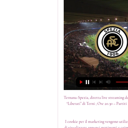
Ternana-Spezia, diretta live streaming dal "Liberati" di Terni Ternana-Spezia, diretta live streaming dal “Liberati” di Terni ; Ore 20.30 – Partiti ; Primo tempo ; 27' GOL SPEZIA Mischia in area rossoverde risolta da Migliore ...

I cookie per il marketing vengono utilizzati per monitorare i visitatori nei siti web. L'intento è quello di visualizzare annunci pertinenti e coinvolgenti per il singolo utente e quindi quelli di maggior valore per gli editori e gli inserzionisti terzi. Cookie per Social Networks Si tratta dei cookie che consentono di condividere anche con altri utenti i contenuti del sito che si sta visitando. Sono i cookie tipicamente utilizzati per attivare le funzioni “Mi piace” o “Segui” dei Social Network quali Facebook e Twitter, solo per citarne alcuni. 

Spezia vs Ternana | Serie B Spezia vs Ternana | Serie B Diventa tu il reporter di questa partita! Scopri come... Squadra.

Lo Spezia si presenta alla sfida del Picco reduce dal pareggio contro il Lecco. Assenti Zurkowski, Bandinelli e Hristov, Alvini da il via ad una serie di ballottaggi anche in attacco. Viceversa, la Ternana ad oggi ha conquistato solo una vittoria in dodici gare, un dato piuttosto basso che proverà a sfatare già nella partita contro i bianconeri. Tuttavia, la classifica parla forte e chiaro: gli ospiti occupano l’ultima posizione in classifica. 

Spezia-Ternana oggi in tv: data, orario e diretta streaming Serie B 2023/2024Massimiliano Alvini, Spezia - Foto LiveMedia/Fabio Fagiolini La data, l’orario, la diretta tv e lo streaming di Spezia-Ternana, match dello stadio Alberto Picco valevole per la tredicesima giornata del campionato italiano di Serie B 2023/2024. I padroni di casa, dopo il pareggio a reti bianche con il Lecco, hanno bisogno di rialzare la testa per uscire dalla zona retrocessione. La formazione ospite, dal suo canto, ha bisogno di invertire la rotta con il nuovo allenatore Roberto Breda ed evitare di sprofondare in classifica. La partita andrà in scena nella giornata di domenica 12 novembre alle ore 16:15; la diretta televisiva sarà affidata a Sky Sport, mentre lo streaming a Dazn, SkyGo e Now. 

(TV###) Spezia Ternana diretta streaming 12 novembre 2023 2 ore fa — (TV###) Spezia Ternana diretta streaming 12 novembre 2023 Segui Spezia U19 vs Ternana U19 11. 11. 2023 live -, statistiche H2H, ...

La Ternana ha costruito almeno 5 palle gol ma non ha mai concretizzato, pagando l'indecisione difensiva Brignoli-Ferronetti che ha consentito a Migliore di portare in vantaggio i suoi Secondo tempo 1' Maiello sbaglia clamorosamente un rigore in movimento 5' Reali incerto nell'uscita lascia una palla pericolosa in area a Falletti che non è preciso nella conclusione 11' Mischia in area dello Spezia, ma Ceravolo non riesce ad approfittare dell'occasione 16' Ceravolo si libera ai 17 metri e calcia di destro con palla che finisce fuori a fil di palo 21' Ebagua si libera al limite e scarica il sinistra che finisce alto 28' Ferronetti sbaglia clamorosamente in area favorendo ancora la battuta di Migliore, ma Brignoli salva tutto in uscita 30' GOL TERNANA Miglietta calcia al volo su cross da calcio d'angolo di Nolè 38' Antenucci si divora il 2-1. 

[STREAMING*] Spezia Ternana streaming 12 novembre 2023 3 ore fa — [STREAMING*] Spezia Ternana streaming 12 novembre 2023 Ternana vs Spezia | Serie B Diventa tu il reporter di questa partita!

Una variabile che non deve comunque essere sottovalutata da Ekdal e compagni, attualmente appena due posizioni al di sopra degli avversari. I colpi di scena, in Serie B, sono sempre dietro l’angolo, specialmente in piena zona salvezza. Massimiliano Alvini, tecnico dello Spezia @livephotosportSpezia-Ternana Streaming Gratis: dove vedere la Serie B in Diretta LiveAllo stadio Picco tutto è pronto: Spezia-Ternana si affrontano nel match valevole per la tredicesima giornata del campionato di Serie B, domenica 12 novembre alle ore 16:15. Un vero e proprio scontro salvezza in cui l’a