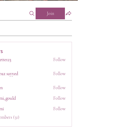
Join
s
ette123
Follow
23
baz sayyed
Follow
en
Follow
mi_gould
Follow
uld
mi
Follow
embers (31)