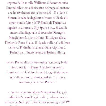
segreto delle sorelle Williams il documentario 
L’incredibile storia di riscatto del papà allenatore 
che ha rivoluzionato la storia del... Da Nole a 
Sinner: le schede degli otto "maestri" Si alza il 
sipario sulle Nitto ATP Finals di Torino, da 
seguire in diretta su Sky Sport e in... Si decide 
tutto sulla diagonale di rovescio DiAngelo 
Mangiante Non solo Sinner-Tsitsipas: alle 21 
Djokovic-Rune Si alza il sipario sulla 54^ edizione 
delle ATP Finals, la terza al Pala Alpitour di 
Torino, da... Tutto pronto a Torino: alle 14. 

Lecco Parma diretta streaming 12.11.2023 Tv dal 
vivo 9 ore fa — Parma Calcio è un evento 
imminente di Calcio che avrà luogo il giorno 12 
nov alle ore 16:15. Puoi guardare in diretta 
streaming Lecco vs. Parma ...

01 nov - 12:00 Andalucia Masters su Sky, 3 gli 
italiani in Spagna Da giovedì 19 a domenica 22 
ottobre su Sky Sport Golf e in streaming su NOW 