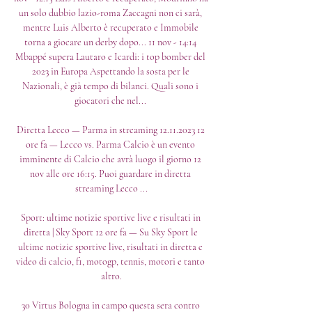
un solo dubbio lazio-roma Zaccagni non ci sarà, 
mentre Luis Alberto è recuperato e Immobile 
torna a giocare un derby dopo... 11 nov - 14:14 
Mbappé supera Lautaro e Icardi: i top bomber del 
2023 in Europa Aspettando la sosta per le 
Nazionali, è già tempo di bilanci. Quali sono i 
giocatori che nel... 

Diretta Lecco — Parma in streaming 12.11.2023 12 
ore fa — Lecco vs. Parma Calcio è un evento 
imminente di Calcio che avrà luogo il giorno 12 
nov alle ore 16:15. Puoi guardare in diretta 
streaming Lecco ...

Sport: ultime notizie sportive live e risultati in 
diretta | Sky Sport 12 ore fa — Su Sky Sport le 
ultime notizie sportive live, risultati in diretta e 
video di calcio, f1, motogp, tennis, motori e tanto 
altro.

30 Virtus Bologna in campo questa sera contro 