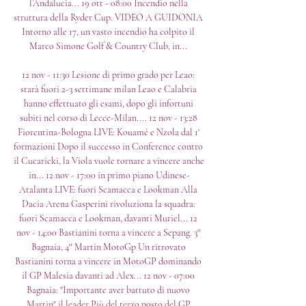
l’Andalucia... 19 ott - 08:00 Incendio nella 
struttura della Ryder Cup. VIDEO A GUIDONIA 
Intorno alle 17, un vasto incendio ha colpito il 
Marco Simone Golf & Country Club, in... 

12 nov - 11:30 Lesione di primo grado per Leao: 
starà fuori 2-3 settimane milan Leao e Calabria 
hanno effettuato gli esami, dopo gli infortuni 
subiti nel corso di Lecce-Milan.... 12 nov - 13:28 
Fiorentina-Bologna LIVE: Kouamé e Nzola dal 1' 
formazioni Dopo il successo in Conference contro 
il Cucaricki, la Viola vuole tornare a vincere anche 
in... 12 nov - 17:00 in primo piano Udinese-
Atalanta LIVE: fuori Scamacca e Lookman Alla 
Dacia Arena Gasperini rivoluziona la squadra: 
fuori Scamacca e Lookman, davanti Muriel... 12 
nov - 14:00 Bastianini torna a vincere a Sepang. 3° 
Bagnaia, 4° Martin MotoGp Un ritrovato 
Bastianini torna a vincere in MotoGP dominando 
il GP Malesia davanti ad Alex... 12 nov - 07:00 
Bagnaia: "Importante aver battuto di nuovo 
Martin" il leader Più del terzo posto del GP 