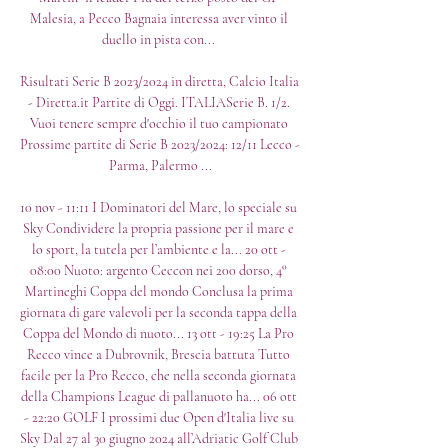
Malesia, a Pecco Bagnaia interessa aver vinto il 
duello in pista con... 

Risultati Serie B 2023/2024 in diretta, Calcio Italia 
- Diretta.it Partite di Oggi. ITALIASerie B. 1/2. 
Vuoi tenere sempre d'occhio il tuo campionato 
Prossime partite di Serie B 2023/2024: 12/11 Lecco - 
Parma, Palermo ...

10 nov - 11:11 I Dominatori del Mare, lo speciale su 
Sky Condividere la propria passione per il mare e 
lo sport, la tutela per l’ambiente e la... 20 ott - 
08:00 Nuoto: argento Ceccon nei 200 dorso, 4° 
Martineghi Coppa del mondo Conclusa la prima 
giornata di gare valevoli per la seconda tappa della 
Coppa del Mondo di nuoto... 13 ott - 19:25 La Pro 
Recco vince a Dubrovnik, Brescia battuta Tutto 
facile per la Pro Recco, che nella seconda giornata 
della Champions League di pallanuoto ha... 06 ott 
- 22:20 GOLF I prossimi due Open d'Italia live su 
Sky Dal 27 al 30 giugno 2024 all’Adriatic Golf Club 