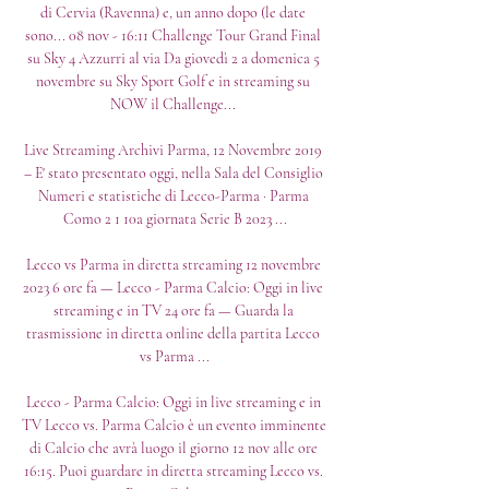
di Cervia (Ravenna) e, un anno dopo (le date 
sono... 08 nov - 16:11 Challenge Tour Grand Final 
su Sky 4 Azzurri al via Da giovedì 2 a domenica 5 
novembre su Sky Sport Golf e in streaming su 
NOW il Challenge... 

Live Streaming Archivi Parma, 12 Novembre 2019 
– E' stato presentato oggi, nella Sala del Consiglio 
Numeri e statistiche di Lecco-Parma · Parma 
Como 2 1 10a giornata Serie B 2023 ...

Lecco vs Parma in diretta streaming 12 novembre 
2023 6 ore fa — Lecco - Parma Calcio: Oggi in live 
streaming e in TV 24 ore fa — Guarda la 
trasmissione in diretta online della partita Lecco 
vs Parma ...

Lecco - Parma Calcio: Oggi in live streaming e in 
TV Lecco vs. Parma Calcio è un evento imminente 
di Calcio che avrà luogo il giorno 12 nov alle ore 
16:15. Puoi guardare in diretta streaming Lecco vs. 