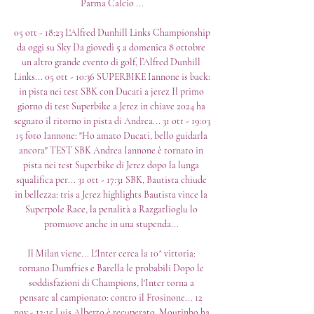
Parma Calcio ...

05 ott - 18:23 L'Alfred Dunhill Links Championship 
da oggi su Sky Da giovedì 5 a domenica 8 ottobre 
un altro grande evento di golf, l’Alfred Dunhill 
Links... 05 ott - 10:36 SUPERBIKE Iannone is back: 
in pista nei test SBK con Ducati a jerez Il primo 
giorno di test Superbike a Jerez in chiave 2024 ha 
segnato il ritorno in pista di Andrea... 31 ott - 19:03 
15 foto Iannone: "Ho amato Ducati, bello guidarla 
ancora" TEST SBK Andrea Iannone è tornato in 
pista nei test Superbike di Jerez dopo la lunga 
squalifica per... 31 ott - 17:31 SBK, Bautista chiude 
in bellezza: tris a Jerez highlights Bautista vince la 
Superpole Race, la penalità a Razgatlioglu lo 
promuove anche in una stupenda... 

Il Milan viene... L'Inter cerca la 10^ vittoria: 
tornano Dumfries e Barella le probabili Dopo le 
soddisfazioni di Champions, l'Inter torna a 
pensare al campionato: contro il Frosinone... 12 
nov - 12:15 Luis Alberto è recuperato, Mourinho ha 