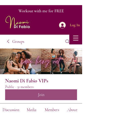
Workout with me for FREE
Log In
Groups
Naomi Di Fabio VIPs
Public
·
31 members
Join
Discussion
Media
Members
About