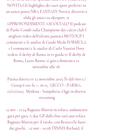
NOVITà Gli highlights dei tuoi sport preferiti in 
un unico posto NBA FANTASY Novità: divertiti e 
sfida gli amici su skysport. it 
APPROFONDIMENTI ASCOLTALO Il podcast 
di Paolo Condò sulla Champions sky calcio club I 
migliori video dell'ultima puntata MOTOGP I 
commenti e le analisi di Guido Meda FORMULA 
1 I commenti e le analisi di Carlo Vanzini Dove 
vedere il derby di Roma in tv guida tv Il derby di 
Roma, Lazio-Roma, si gioca domenica 12 
novembre alle 18. 

Parma diretta tv 12 novembre 2023 Tv dal vivo 2 | 
Group 6 ore fa — 16:15 · LECCO - PARMA. 
12/11/2023 . Modena - Sampdoria: Oggi in diretta 
streaming

12 nov - 11:24 Bagnaia-Martin in volata: andamento 
gara per gara A due GP dalla fine sarà una volata 
Bagnaia-Martin per il titolo, con Bezzecchi fuori 
dai giochi... 12 nov - 10:28 TENNIS Richard, il 