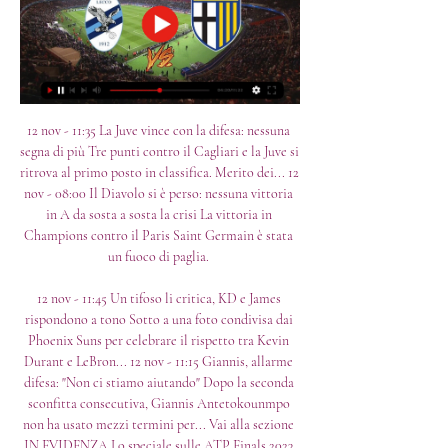
12 nov - 11:35 La Juve vince con la difesa: nessuna 
segna di più Tre punti contro il Cagliari e la Juve si 
ritrova al primo posto in classifica. Merito dei... 12 
nov - 08:00 Il Diavolo si è perso: nessuna vittoria 
in A da sosta a sosta la crisi La vittoria in 
Champions contro il Paris Saint Germain è stata 
un fuoco di paglia. 

12 nov - 11:45 Un tifoso li critica, KD e James 
rispondono a tono Sotto a una foto condivisa dai 
Phoenix Suns per celebrare il rispetto tra Kevin 
Durant e LeBron... 12 nov - 11:15 Giannis, allarme 
difesa: "Non ci stiamo aiutando" Dopo la seconda 
sconfitta consecutiva, Giannis Antetokounmpo 
non ha usato mezzi termini per... Vai alla sezione 
IN EVIDENZA Lo speciale sulle ATP Finals 2023 