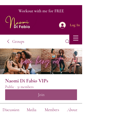
Workout with me for FREE
Log In
Groups
Naomi Di Fabio VIPs
Public
·
31 members
Join
Discussion
Media
Members
About