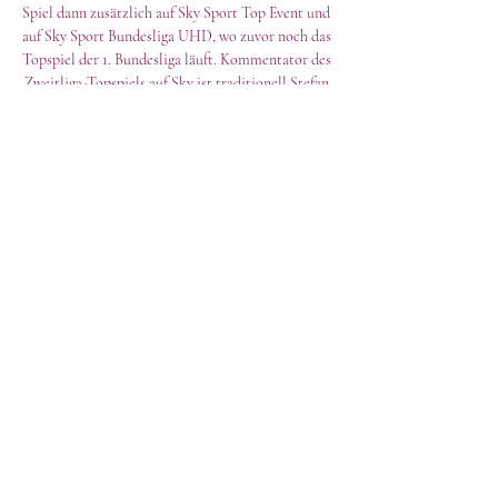
Spiel dann zusätzlich auf Sky Sport Top Event und 
auf Sky Sport Bundesliga UHD, wo zuvor noch das 
Topspiel der 1. Bundesliga läuft. Kommentator des 
Zweitliga-Topspiels auf Sky ist traditionell Stefan 
Hempel, er wird von Ex-Profi Torsten Mattuschka 
unterstützt. 

Kaiserslautern vs. Hamburger SV im LIVE-
STREAM bei Sky Go und WOW Sky-Kunden, die 
das Bundesliga-Paket in ihrem Abo inkludiert 
haben, können das Spiel ganz einfach über Sky Go 
auf dem Computer, Smartphone oder Tablet 
verfolgen. Einfach die App installieren, mit den 
Sky-Daten anmelden und losstreamen. 

Kaiserslautern vs. HSV (Hamburger SV): TV, 
LIVE-STREAM - die Übertragung der 2. 
Bundesliga | DAZN News DEGrößer kann ein Spiel 
in der 2. Bundesliga in dieser Saison kaum sein. 
Der 1. FC Kaiserslautern empfängt auf dem 
Betzenberg den Hamburger SV, die Zuschauer 