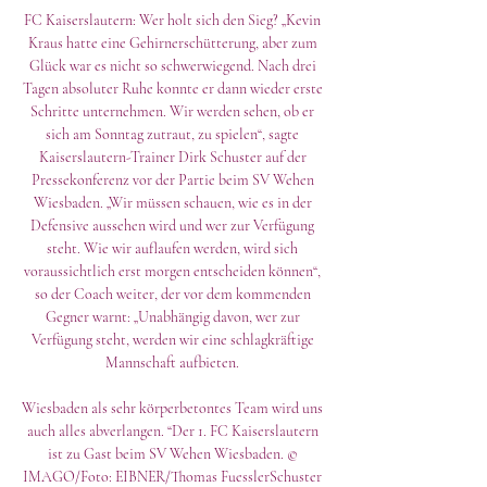
FC Kaiserslautern: Wer holt sich den Sieg? „Kevin 
Kraus hatte eine Gehirnerschütterung, aber zum 
Glück war es nicht so schwerwiegend. Nach drei 
Tagen absoluter Ruhe konnte er dann wieder erste 
Schritte unternehmen. Wir werden sehen, ob er 
sich am Sonntag zutraut, zu spielen“, sagte 
Kaiserslautern-Trainer Dirk Schuster auf der 
Pressekonferenz vor der Partie beim SV Wehen 
Wiesbaden. „Wir müssen schauen, wie es in der 
Defensive aussehen wird und wer zur Verfügung 
steht. Wie wir auflaufen werden, wird sich 
voraussichtlich erst morgen entscheiden können“, 
so der Coach weiter, der vor dem kommenden 
Gegner warnt: „Unabhängig davon, wer zur 
Verfügung steht, werden wir eine schlagkräftige 
Mannschaft aufbieten. 

Wiesbaden als sehr körperbetontes Team wird uns 
auch alles abverlangen. “Der 1. FC Kaiserslautern 
ist zu Gast beim SV Wehen Wiesbaden. © 
IMAGO/Foto: EIBNER/Thomas FuesslerSchuster 