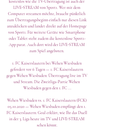
kostenlos wie die TV-Übertragung ist auch der 
LIVE-STREAM von Sport1. Wer mit dem 
Computer streamen möchte, braucht pünktlich 
zum Übertragungsbeginn einfach nur diesen Link 
anzuklicken und landet direkt auf der Homepage 
von Sport1. Für weitere Geräte wie Smartphone 
oder Tablet steht zudem die kostenlose Sport1-
App parat. Auch dort wird der LIVE-STREAM 
zum Spiel angeboten. 

1. FC Kaiserslautern bei Wehen Wiesbaden 
gefordert vor 6 Tagen — 1. FC Kaiserslautern 
gegen Wehen Wiesbaden: Übertragung live im TV 
und Stream. Die Zweitliga-Partie Wehen 
Wiesbaden gegen den 1. FC ...

Wehen Wiesbaden vs. 1. FC Kaiserslautern (FCK) 
05.10.2020 — Wehen Wiesbaden empfängt den 1. 
FC Kaiserslautern: Goal erklärt, wie Ihr das Duell 
in der 3. Liga heute im TV und LIVE-STREAM 
sehen könnt.
