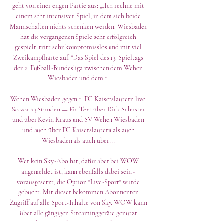
geht von einer engen Partie aus: „„Ich rechne mit 
einem sehr intensiven Spiel, in dem sich beide 
Mannschaften nichts schenken werden. Wiesbaden 
hat die vergangenen Spiele sehr erfolgreich 
gespielt, tritt sehr kompromisslos und mit viel 
Zweikampfhärte auf. “Das Spiel des 13. Spieltags 
der 2. Fußball-Bundesliga zwischen dem Wehen 
Wiesbaden und dem 1. 

Wehen Wiesbaden gegen 1. FC Kaiserslautern live: 
So vor 23 Stunden — Ein Text über Dirk Schuster 
und über Kevin Kraus und SV Wehen Wiesbaden 
und auch über FC Kaiserslautern als auch 
Wiesbaden als auch über ...

Wer kein Sky-Abo hat, dafür aber bei WOW 
angemeldet ist, kann ebenfalls dabei sein - 
vorausgesetzt, die Option "Live-Sport" wurde 
gebucht. Mit dieser bekommen Abonnenten 
Zugriff auf alle Sport-Inhalte von Sky. WOW kann 
über alle gängigen Streaminggeräte genutzt 