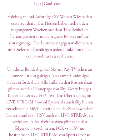
Liga | Goal. com ...

Spieltag an und Aufsteiger SV Wehen Wiesbaden 
erwartet den 1. Die Hessen haben sich in den 
vergangenen Wochen aus dem Tabellenkeller 
herausgearbeitet und ein gutes Polster auf die 
Abstiegsränge. Die Lauterer dagegen wollen oben 
mitspielen und benötigen jeden Punkt, um nicht 
den Anschluss zu verlieren. 

Um die 2. Bundesliga auf Sky im Pay-TV sehen zu 
können, ist ein gültiges Abo samt Bundesliga-
Paket erforderlich. Alle Infos zu den Kosten dazu 
gibt es auf der Homepage von Sky. Getty Images 
Kaiserslautern vs. HSV live: Die Übertragung im 
LIVE-STREAM Sowohl Sport1 als auch Sky bieten 
verschiedene Möglichkeiten an, das Spiel zwischen 
Lautern und dem HSV auch im LIVE-STREAM zu 
verfolgen. Alles Weitere dazu gibt es in den 
folgenden Abschnitten. FCK vs. HSV im 
kostenlosen LIVE-STREAM von Sport1 Ebenso 