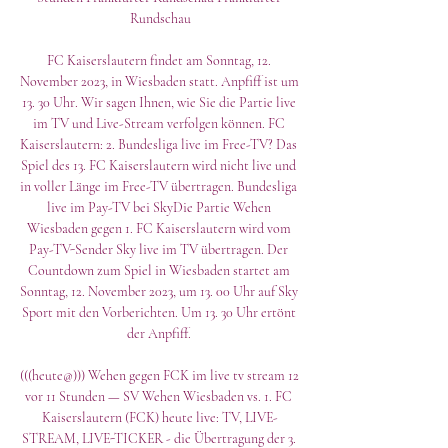
Rundschau

FC Kaiserslautern findet am Sonntag, 12. 
November 2023, in Wiesbaden statt. Anpfiff ist um 
13. 30 Uhr. Wir sagen Ihnen, wie Sie die Partie live 
im TV und Live-Stream verfolgen können. FC 
Kaiserslautern: 2. Bundesliga live im Free-TV? Das 
Spiel des 13. FC Kaiserslautern wird nicht live und 
in voller Länge im Free-TV übertragen. Bundesliga 
live im Pay-TV bei SkyDie Partie Wehen 
Wiesbaden gegen 1. FC Kaiserslautern wird vom 
Pay-TV-Sender Sky live im TV übertragen. Der 
Countdown zum Spiel in Wiesbaden startet am 
Sonntag, 12. November 2023, um 13. 00 Uhr auf Sky 
Sport mit den Vorberichten. Um 13. 30 Uhr ertönt 
der Anpfiff. 

(((heute@))) Wehen gegen FCK im live tv stream 12 
vor 11 Stunden — SV Wehen Wiesbaden vs. 1. FC 
Kaiserslautern (FCK) heute live: TV, LIVE-
STREAM, LIVE-TICKER - die Übertragung der 3. 