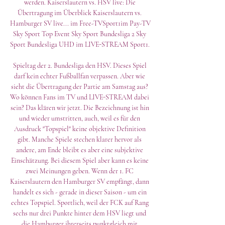
werden. Kaiserslautern vs. HSV live: Die 
Übertragung im Überblick Kaiserslautern vs. 
Hamburger SV live... im Free-TVSport1im Pay-TV 
Sky Sport Top Event Sky Sport Bundesliga 2 Sky 
Sport Bundesliga UHD im LIVE-STREAM Sport1. 

Spieltag der 2. Bundesliga den HSV. Dieses Spiel 
darf kein echter Fußballfan verpassen. Aber wie 
sieht die Übertragung der Partie am Samstag aus? 
Wo können Fans im TV und LIVE-STREAM dabei 
sein? Das klären wir jetzt. Die Bezeichnung ist hin 
und wieder umstritten, auch, weil es für den 
Ausdruck "Topspiel" keine objektive Definition 
gibt. Manche Spiele stechen klarer hervor als 
andere, am Ende bleibt es aber eine subjektive 
Einschätzung. Bei diesem Spiel aber kann es keine 
zwei Meinungen geben. Wenn der 1. FC 
Kaiserslautern den Hamburger SV empfängt, dann 
handelt es sich - gerade in dieser Saison - um ein 
echtes Topspiel. Sportlich, weil der FCK auf Rang 
sechs nur drei Punkte hinter dem HSV liegt und 
die Hamburger ihrerseits punktgleich mit 