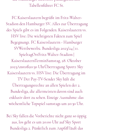
Tabellenführer FC St. 

FC Kaiserslautern begrüßt im Fritz-Walter-
Stadion den Hamburger SV. Alles zur Übertragung 
des Spiels gibt es im Folgenden. Kaiserslautern vs. 
HSV live: Die wichtigsten Fakten zum Spiel 
Begegnung1. FC Kaiserslautern - Hamburger 
SVWettbewerb2. Bundesliga 2023/24 | 11. 
SpieltagOrtFritz-Walter-Stadion | 
KaiserslauternTerminSamstag, 28. Oktober 
2023Anstoß20:30 UhrÜbertragung Sport1 Sky 
Kaiserslautern vs. HSV live: Die Übertragung im 
TV Der Pay-TV-Sender Sky hält die 
Übertragungsrechte an allen Spielen der 2. 
Bundesliga, die allermeisten davon sind auch 
exklusiv dort zu sehen. Einzige Ausnahme: das 
wöchentliche Topspiel samstags um 20:30 Uhr. 

Bei Sky fallen die Vorberichte nicht ganz so üppig 
aus, los geht es um 20:00 Uhr auf Sky Sport 
Bundesliga 2. Pünktlich zum Anpfiff läuft das 