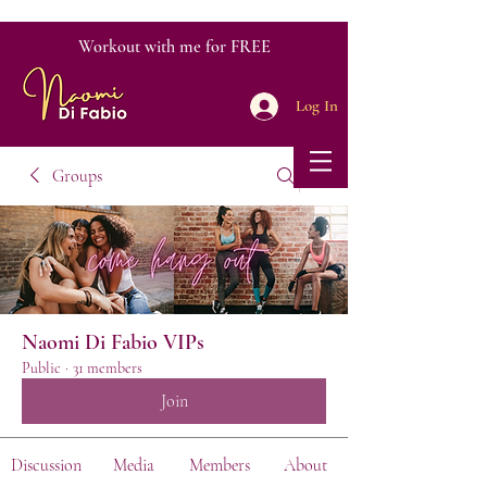
Workout with me for FREE
Log In
Groups
Naomi Di Fabio VIPs
Public
·
31 members
Join
Discussion
Media
Members
About