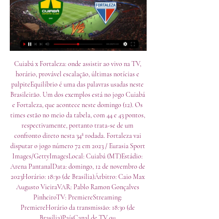
Cuiabá x Fortaleza: onde assistir ao vivo na TV, horário, provável escalação, últimas notícias e palpiteEquilíbrio é uma das palavras usadas neste Brasileirão. Um dos exemplos está no jogo Cuiabá e Fortaleza, que acontece neste domingo (12). Os times estão no meio da tabela, com 44 e 43 pontos, respectivamente, portanto trata-se de um confronto direto nesta 34ª rodada. Fortaleza vai disputar o jogo número 72 em 2023 / Eurasia Sport Images/GettyImagesLocal: Cuiabá (MT)Estádio: Arena PantanalData: domingo, 12 de novembro de 2023Horário: 18:30 (de Brasília)Árbitro: Caio Max Augusto VieiraVAR: Pablo Ramon Gonçalves PinheiroTV: PremiereStreaming: PremiereHorário da transmissão: 18:30 (de Brasília)PaísCanal de TV ou streamingHorárioArgentinaStar+, Fanatiz e Brasileirão Play18:30 ARTCanadáFanatiz e Brasileirão Play16:30 EST / 13:30 PSTEstados UnidosPremiere, Paramount+, ViX, Fanatiz e Brasileirão Play16:30 EST / 13:30 PSTPeruStar+, Fanatiz e Brasileirão Play16:30 PETPortugalFanatiz e Brasileirão Play21:30 PTCRetrospecto entre Cuiabá e Fortaleza (todos os jogos)Campanha de Cuiabá e Fortaleza (últimos cinco jogos)Notícias do CuiabáDe volta aos treinos em casa e já com preparação encerrada para o duelo deste domingo! pic. 

Agora que você sabe tudo sobre a transmissão ao vivo para Cuiabá x Fortaleza, escolha a opção que melhor lhe atende. Caso não encontre nenhum canal onde vai passar o jogo, consulte os serviços de streaming, redes sociais, canais oficiais das equipes no Youtube ou serviços de TV a cabo/via satélite. Abaixo trazemos um prognóstico completo para a partida. Previsão: Cuiabá x Fortaleza Quem Ganha a Partida? Odds patrocinadas por Está procurando um prognóstico para Cuiabá x Fortaleza? Com base na nossa análise, esse tem tudo para ser um duelo acirrado, afinal, as duas equipes têm potencial para conquistar a vitória e, dessa forma, qualquer resultado é possível. 

Assistir Cuiabá x Fortaleza Ao Vivo - 12/11/2023 há 7 horas — Abaixo você poderá conferir todas as principais informações deste jogo, além de saber como assistir a partida na TV ou pela internet, de acordo ...

Quando falamos de poder ofensivo, Cuiabá tem uma média de 0. 97 gol marcados por jogo na competição. Últimos resultados: Fortaleza - Brasileirão Série A Fortaleza - Equipe de ForaCuiabá, até aqui, saiu vitorioso em 40% dos 30 jogos realizados. No entanto, quando atua jogando fora de casa (em 15 ocasiões), a taxa de vitórias é de 27%Quando o assunto são gols, Cuiabá tem os seguintes números na competição (contando o desempenho em casa e fora):Gols marcados: 11Média de gols marcados por jogo: 1. 13Gols sofridos: 15 golsMédia de gols sofridos por jogo: 1. 13 Caso queira conferir mais dados deste jogo, basta acessar a nossa página de estatísticas para Cuiabá x Fortaleza. 

Cuiabá x Fortaleza: horário e onde assistir ao vivo pelo há 8 horas — Cuiabá x Fortaleza: horário e onde assistir ao vivo pelo Brasileiro · Times se enfrentam neste domingo (12), pela 34ª rodada da Série A do ...

doc Mais vídeos Podcasts Baixo Clero Ficha Criminal Maratona Posse de Bola Sexoterapia UOL Entrevista UOL Líderes UOL Vê TV Mídia e Marketing Outros canais UOL Carros Página principal Motos Segredos Seu automóvel Tabela Fipe Testes e lançamentos Vídeos Últimas notícias Programas em Vídeo Avaliação UOL Carros Duelo Meu Carro, Minha Vida PitsTOP Outros canais UOL Economia Página principal Agronegócio Cotações Empreendedorismo Empregos Finanças pessoais Guia de Economia Imposto de Renda Líderes Mídia e Marketing Reforma da Previdência UOL Economia Explica Newsletters Blogs e colunas Vídeos Últimas notícias Cotações Dólar Euro Outras moedas Bolsas de Valores Outros canais UOL Página principal Futebol Jogos de Hoje Mercado da Bola Brasileirão Mundial de clubes Libertadores Paulista Liga dos Campeões Mais campeonatos Gols da rodada UOL de Primeira Olimpíadas 2020 Mais Esporte Fórmula 1 MMA Basquete Vôlei Tênis Tênis - Jogos de hoje Reportagens especiais Minha História Blogs e colunas Vídeos Últimas notícias Athletico Atlético-GO Atlético-MG Bahia Botafogo Red Bull Bragantino Ceará Corinthians Coritiba Cruzeiro Flamengo Fluminense Fortaleza Grêmio Goiás Internacional Palmeiras Santos São Paulo Sport Vasco Assine e veja ao vivo Brasileirão Libertadores Liga dos Campeões Liga das Nações Premier League La Liga NBA Outros canais UOL Entretê Página principal Carnaval Charges Filmes e séries Geek Livros e HQs Música Teatro e musicais Newsletters Blogs e colunas Vídeos Últimas notícias Programas em vídeo Poucas Meteoro Por Trás da Cena Me Segue Assine UOL Leia+ Banca UOL Leia+ Livros Loja de jogos Sexo Outros canais UOL TV e Famosos Página principal Especial BBB20 Famosos Televisão Novelas Reality shows Newsletters Vídeos Últimas notícias Blogs e colunas Chico Barney Cristina Padiglione Flávio Ricco Mauricio Stycer Ricardo Feltrin Novelas Amor de Mãe Apocalipse As Aventuras de Poliana Avenida Brasil Éramos Seis Malhação Salve-se Quem Puder Outros canais UOL Universa Página principal Transforma Inspira Pausa Horóscopo Newsletters Blogs e colunas Vídeos Últimas notícias Transforma Autoestima Direitos da mulher Diversidade Política Violência contra a mulher Inspira A poderosa Beleza Carreiras e finanças Casa e decoração Moda Mulheres inspiradoras Relacionamentos Sexo Pausa Fofuras Sem filtro Stalkeadas Universa experimenta Hysteria Outros canais UOL VivaBem Página principal Alimentação Equilíbrio Longevidade Movimento Saúde Newsletters Blogs e colunas Vídeos Últimas notícias Outros canais UOL Educação Página principal Banco de Redações Enem Pesquisa Escolar Planos de aula Resumo de livros Vestibular Brasil Escola Últimas notícias Pesquisa Escolar Atualidades Biografias Biologia Física Geografia História Matemática Português Química Outros temas Cursos online Cursos Livres - Upfy Pós-graduação Profissionalizantes Preparatório OAB Outros canais UOL Ecoa Página principal Pessoas Soluções Na prática Reportagens especiais Blogs e colunas Últimas Página principal Pessoas Soluções Na prática Reportagens especiais Blogs e colunas Últimas Pessoas Causadores Não erre como eu Você precisa conhecer Fizeram história Grande ideia Soluções Empresas que mudam Bom pra todo mundo Iniciativas que inspiram Na prática Sim ou não? Como fazer Destretando Final feliz Outros canais UOL MOV Página principal MOV. 

Futebol - Placar UOL - Cuiabá x FortalezaHome UOL Produtos Bate-papo Notícias Carros Economia Folha Esporte Entretê TV e Famosos Universa VivaBem Educação Ecoa MOV Nossa TAB Tilt Urban Taste Receitas Start Viagem Aplicativos UOL Host UOL Meu Negócio PagBank PagSeguro Cursos Splash Outros canais UOL Produtos 4003-6118 capitais 0800 703 3000 demais licalidades Conteúdo Exclusivo UOL Segurança Digital UOL Assistência Técnica UOL Leia+ Banca UOL Leia+ Livros UOL Resolve UOL PlayKids UOL Esporte Clube UOL Dieta UOL Wi-Fi UOL Host UOL Meu Negócio UOL Sexo Outros canais UOL Bate-papo Página principal Bate Papo VIP Amizade Idade Namoro Sexo Cidades Todas as salas Outros canais UOL Notícias Página principal Cotidiano Educação Internacional Política Saúde UOL Confere Newsletters Blogs e colunas Últimas notícias Loterias Mega Sena Quina Lotofácil Lotomania Outras loterias Vídeos Fora de Série Retrato MOV. 

Cuiabá x Fortaleza: veja onde assistir ao vivo, horário 30 de jul. de 2022 — Cuiabá x Fortaleza se enfrentam neste domingo (31), às 18h, na Arena Pantanal, em Mato Grosso-MT, pela 20ª rodada do Brasileirão 2022.

Cuiabá x Fortaleza: veja informações e onde assistir ao duelo pelo BrasileiroNesse domingo, Cuiabá e Fortaleza voltam a campo pela 34ª rodada do Campeonato Brasileiro, às 18h30 (de Brasília), na Arena Pantanal, em Cuiabá (MT). A partida vai ter transmissão do canal por assinatura Premiere. Com a vitória sobre o Bahia, o Dourado encaminhou a permanência na elite do futebol brasileiro. Com 44 pontos, os comandados de António Oliveira estão na décima colocação, com sete a mais que o Cruzeiro, primeiro clube no Z4, com uma rodada a menos. Para a partida, o comandante português terá o retorno de Fernando Sobral, que cumpriu suspensão. Com uma lesão na coxa esquerda, Lucas Mineiro deve desfalcar novamente a equipe, assim como Rykelme, fora por acúmulo de cartões amarelos. 

Cuiabá x Fortaleza: veja informações e onde assistir ao duelo há 16 horas — Nesse domingo, Cuiabá e Fortaleza voltam a campo pela 34ª rodada do Campeonato Brasileiro, às 18h30 (de Brasília), na Arena Pantanal, ...

Já o Fortaleza precisa da vitória para encurtar a distância para a zona de classificação da Libertadores. Na 11ª colocação, o Leão do Pici está com 43 pontos, com 11 a menos que o Atlético-MG, primeiro clube no G6. Porém, a equipe tem dois jogos a menos em relação aos demais concorrentes. Sem desfalques por suspensão, o técnico Juan Vojvoda terá o retorno de Machuca, fora na última rodada por terceiro cartão amarelo. Entregues ao departamento médico, Hércules, Zanocello e Tobias devem permanecer fora. 

Onde assistir Cuiabá x Fortaleza ao vivo Your browser does not support the video tag. Assista de graça! Cuiabá x Fortaleza Como assistir Registre-se com nosso parceiro e ative sua conta. Assista de graça! Registre-se com nosso parceiro Para assistir Cuiabá x Fortaleza ao vivo, basta clicar no link acima e acessar as opções que permitam que você assista ao jogo. 

Confrontos recentes entre os timesNos últimos anos, Cuiabá e Fortaleza se enfrentaram em 11 oportunidades. Abaixo você pode conferir o resumo dos últimos resultados entre as duas equipes que se enfrentam neste próximo dia 12/11/2023. Cuiabá venceu 4 jogosFortaleza saiu vencedor em 4 confrontos3 partidas terminaram empatadasVeja abaixo todas as informações sobre a transmissão ao vivo de Cuiabá x Fortaleza - Brasileirão Série A. 

Cuiabá - Fortaleza placar ao vivo, H2H e escalações Canais de TV Cuiabá está enfrentando Fortaleza começando em 12 de nov. de 2023 às 21:30 UTC no Arena Pantanal estadio, Cuiaba cidade, Brazil. A partida faz ...

Cuiabá X Fortaleza - Ao v