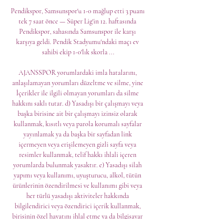
Pendikspor, Samsunspor'u 1-0 mağlup etti 3 puanı 
tek 7 saat önce — Süper Lig'in 12. haftasında 
Pendikspor, sahasında Samsunspor ile karşı 
karşıya geldi. Pendik Stadyumu'ndaki maçı ev 
sahibi ekip 1-0'lık skorla ...

AJANSSPOR yorumlardaki imla hatalarını, 
anlaşılamayan yorumları düzeltme ve silme, yine 
İçerikler ile ilgili olmayan yorumları da silme 
hakkını saklı tutar. d) Yasadışı bir çalışmayı veya 
başka birisine ait bir çalışmayı izinsiz olarak 
kullanmak, kısıtlı veya parola korumalı sayfalar 
yayınlamak ya da başka bir sayfadan link 
içermeyen veya erişilemeyen gizli sayfa veya 
resimler kullanmak, telif hakkı ihlali içeren 
yorumlarda bulunmak yasaktır. e) Yasadışı silah 
yapımı veya kullanımı, uyuşturucu, alkol, tütün 
ürünlerinin özendirilmesi ve kullanımı gibi veya 
her türlü yasadışı aktiviteler hakkında 
bilgilendirici veya özendirici içerik kullanmak, 
birisinin özel hayatını ihlal etme ya da bilgisayar 