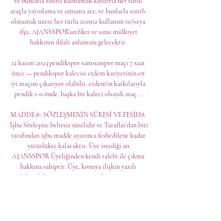
ve bunlarla sınırlı kalmamak kaydıyla her türlü 
araçla yayınlama ve umuma arz, ve bunlarla sınırlı 
olmamak üzere her türlü izinsiz kullanım ve/veya 
ifşa, AJANSSPOR’un fikri ve sınai mülkiyet 
hakkının ihlali anlamına gelecektir. 

12 kasım 2023 pendikspor samsunspor maçı 7 saat 
önce — pendikspor kalecisi erdem kariyerinin en 
iyi maçını çıkarıyor olabilir. erdem'in katkılarıyla 
pendik 1-0 önde. başka bir kaleci olsaydı maç ...

MADDE 8- SÖZLEŞMENİN SÜRESİ VE FESİH8. 
İşbu Sözleşme belirsiz sürelidir ve Taraflar’dan biri 
tarafından işbu madde uyarınca feshedilene kadar 
yürürlükte kalacaktır. Üye istediği an 
AJANSSPOR Üyeliğinden kendi talebi ile çıkma 
hakkına sahiptir. Üye, konuya ilişkin yazılı 
talebini bilgi@ajansspor. com adresine e-posta 
yoluyla AJANSSPOR’a iletmek kaydı ile Üyelik 
hesabının sonlandırılmasını isteyebilir. 
AJANSSPOR, Üye’nin bu Sözleşme’ye aykırı 
davranması, AJANSSPOR Platformları’nı 