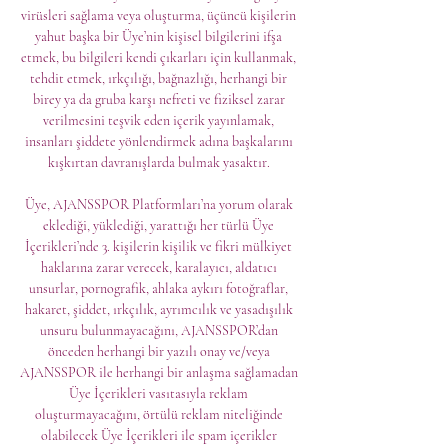
virüsleri sağlama veya oluşturma, üçüncü kişilerin 
yahut başka bir Üye’nin kişisel bilgilerini ifşa 
etmek, bu bilgileri kendi çıkarları için kullanmak, 
tehdit etmek, ırkçılığı, bağnazlığı, herhangi bir 
birey ya da gruba karşı nefreti ve fiziksel zarar 
verilmesini teşvik eden içerik yayınlamak, 
insanları şiddete yönlendirmek adına başkalarını 
kışkırtan davranışlarda bulmak yasaktır. 

Üye, AJANSSPOR Platformları’na yorum olarak 
eklediği, yüklediği, yarattığı her türlü Üye 
İçerikleri’nde 3. kişilerin kişilik ve fikri mülkiyet 
haklarına zarar verecek, karalayıcı, aldatıcı 
unsurlar, pornografik, ahlaka aykırı fotoğraflar, 
hakaret, şiddet, ırkçılık, ayrımcılık ve yasadışılık 
unsuru bulunmayacağını, AJANSSPOR’dan 
önceden herhangi bir yazılı onay ve/veya 
AJANSSPOR ile herhangi bir anlaşma sağlamadan 
Üye İçerikleri vasıtasıyla reklam 
oluşturmayacağını, örtülü reklam niteliğinde 
olabilecek Üye İçerikleri ile spam içerikler 