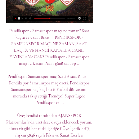
Pendikspor - Samsunspor maçı ne zaman? Saat 
kaçta ve 7 saat önce — PENDİKSPOR - 
SAMSUNSPOR MAÇI NE ZAMAN, SAAT 
KAÇTA VE HANGİ KANALDA CANLI 
YAYINLANACAK? Pendikspor - Samsunspor 
maçı 12 Kasım Pazar günü saat 13: ...

Pendikspor Samsunspor maç özeti 6 saat önce — 
Pendikspor Samsunspor maç özeti: Pendikspor 
Samsunspor kaç kaç bitti? Futbol dünyasının 
merakla takip ettiği Trendyol Süper Lig'de 
Pendikspor ve ...

Üye; kendisi tarafından AJANSSPOR 
Platformları’nda üretilecek veya eklenecek yorum, 
alıntı vb gibi her türlü içeriğe (“Üye İçerikleri”), 
ilişkin 5846 sayılı Fikir ve Sanat Eserleri 