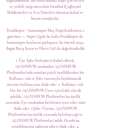
uygulanmasını, her türlü hukuki ilişki için ifa yeri 
ve yetkili yargı merciinin İstanbul (Çağlayan) 
Mahkemeleri ve İcra Daireleri olmasını kabul ve 
beyan etmişlerdir. 

Pendikspor - Samsunspor Maç Değerlendirmesi 2 
gün önce — Süper Lig'de bu hafta Pendikspor ile 
Samsunspor kozlarını paylaşıyor, bu önemli maçı 
Engin Barış Sezen ve Fikret Gül ile değerlendirdik.

1. Üye: İşbu Sözleşme'yi kabul ederek, 
AJANSSPOR tarafından AJANSSPOR 
Platformları’nda sunulan çeşitli özelliklerden, bir 
Kullanıcı Adı ve Şifre vasıtasıyla faydalanacak 
internet kullanıcısını ifade eder. 2. Kullanıcı Adı: 
Her bir AJANSSPOR Üyesi için farklı olacak 
şekilde, AJANSSPOR Platformları’na üyelik 
sırasında Üye tarafından belirlenen ayırt edici ismi 
ifade eder. 3 Şifre: Üyenin, AJANSSPOR 
Platformları’na üyelik sırasında belirleyeceği ve 
AJANSSPOR Platformları’ndaki Hesabı’na 
erişebilmesini sağlayan şifreyi ifade eder. 4. 