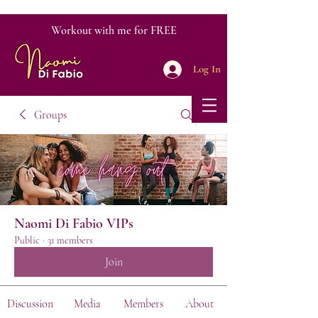
Workout with me for FREE
Log In
Groups
Naomi Di Fabio VIPs
Public
·
31 members
Join
Discussion
Media
Members
About