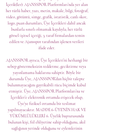
İçerik(ler): AJANSSPOR Platformları’nda yer alan 
her türlü haber, yazı, metin, makale, bilgi, fotoğraf, 
video, görüntü, simge, grafik, istatistik, canlı skor, 
logo, puan durumları, Üye İçerikleri dahil ancak 
bunlarla sınırlı olmamak kaydıyla; her türlü 
görsel-işitsel içeriği, 3. taraf firmalardan temin 
edilen ve Ajansspor tarafından işlenen verileri 
ifade eder. 

AJANSSPOR ayrıca; Üye İçerikleri’ni herhangi bir 
sebep göstermeksizin reddetme, geciktirme veya 
yayınlamama haklarına sahiptir. Böyle bir 
durumda Üye, AJANSSPOR’dan hiçbir talepte 
bulunmayacağını gayrikabili rücu biçimde kabul 
etmiştir. Üye; AJANSSPOR Platformları’na ve 
İçerikler’e elektronik ortamda erişecek olup, 
Üye’ye fiziksel ortamda bir teslimat 
yapılmayacaktır. MADDE 6-ÜYE’NİN HAK VE 
YÜKÜMLÜLÜKLERİ 6. Üyelik başvurusunda 
bulunan kişi, fiil ehliyetine sahip olduğunu, akıl 
sağlığının yerinde olduğunu ve eylemlerinin 