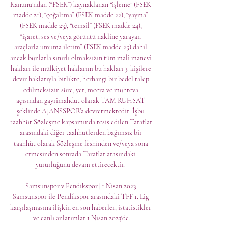
Kanunu’ndan (“FSEK”) kaynaklanan “işleme” (FSEK 
madde 21), “çoğaltma” (FSEK madde 22), “yayma” 
(FSEK madde 23), “temsil” (FSEK madde 24), 
“işaret, ses ve/veya görüntü nakline yarayan 
araçlarla umuma iletim” (FSEK madde 25) dahil 
ancak bunlarla sınırlı olmaksızın tüm mali manevi 
hakları ile mülkiyet haklarını bu hakları 3. kişilere 
devir haklarıyla birlikte, herhangi bir bedel talep 
edilmeksizin süre, yer, mecra ve muhteva 
açısından gayrimahdut olarak TAM RUHSAT 
şeklinde AJANSSPOR’a devretmektedir. İşbu 
taahhüt Sözleşme kapsamında tesis edilen Taraflar 
arasındaki diğer taahhütlerden bağımsız bir 
taahhüt olarak Sözleşme feshinden ve/veya sona 
ermesinden sonrada Taraflar arasındaki 
yürürlüğünü devam ettirecektir. 

Samsunspor v Pendikspor | 1 Nisan 2023 
Samsunspor ile Pendikspor arasındaki TFF 1. Lig 
karşılaşmasına ilişkin en son haberler, istatistikler 
ve canlı anlatımlar 1 Nisan 2023'de.
