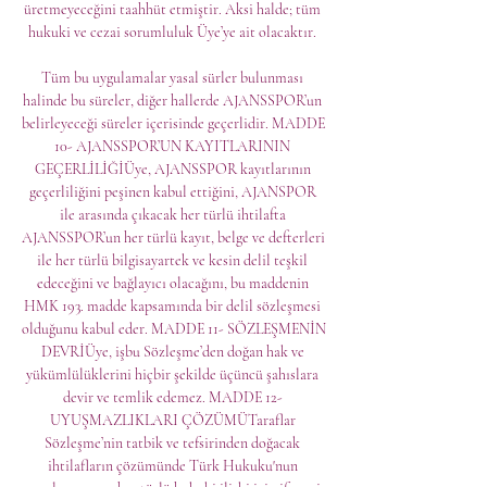
üretmeyeceğini taahhüt etmiştir. Aksi halde; tüm 
hukuki ve cezai sorumluluk Üye’ye ait olacaktır. 

Tüm bu uygulamalar yasal sürler bulunması 
halinde bu süreler, diğer hallerde AJANSSPOR’un 
belirleyeceği süreler içerisinde geçerlidir. MADDE 
10- AJANSSPOR’UN KAYITLARININ 
GEÇERLİLİĞİÜye, AJANSSPOR kayıtlarının 
geçerliliğini peşinen kabul ettiğini, AJANSPOR 
ile arasında çıkacak her türlü ihtilafta 
AJANSSPOR’un her türlü kayıt, belge ve defterleri 
ile her türlü bilgisayartek ve kesin delil teşkil 
edeceğini ve bağlayıcı olacağını, bu maddenin 
HMK 193. madde kapsamında bir delil sözleşmesi 
olduğunu kabul eder. MADDE 11- SÖZLEŞMENİN 
DEVRİÜye, işbu Sözleşme’den doğan hak ve 
yükümlülüklerini hiçbir şekilde üçüncü şahıslara 
devir ve temlik edemez. MADDE 12- 
UYUŞMAZLIKLARI ÇÖZÜMÜTaraflar 
Sözleşme’nin tatbik ve tefsirinden doğacak 
ihtilafların çözümünde Türk Hukuku'nun 