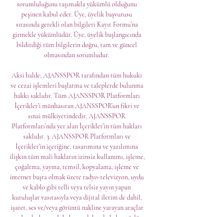
sorumluluğunu taşımakla yükümlü olduğunu 
peşinen kabul eder. Üye, üyelik başvurusu 
sırasında gerekli olan bilgileri Kayıt Formu’na 
girmekle yükümlüdür. Üye, üyelik başlangıcında 
bildirdiği tüm bilgilerin doğru, tam ve güncel 
olmasından sorumludur. 

Aksi halde; AJANSSPOR tarafından tüm hukuki 
ve cezai işlemleri başlatma ve taleplerde bulunma 
hakkı saklıdır. Tüm AJANSSPOR Platformları 
İçerikler’i münhasıran AJANSSPOR’un fikri ve 
sınai mülkiyetindedir. AJANSSPOR 
Platformları’nda yer alan İçerikler’in tüm hakları 
saklıdır. 3. AJANSSPOR Platformları ve 
İçerikler’in içeriğine, tasarımına ve yazılımına 
ilişkin tüm mali hakların izinsiz kullanımı, işleme, 
çoğaltma, yayma, temsil, kopyalama, işleme ve 
internet başta olmak üzere radyo-televizyon, uydu 
ve kablo gibi telli veya telsiz yayın yapan 
kuruluşlar vasıtasıyla veya dijital iletim de dahil, 
işaret, ses ve/veya görüntü nakline yarayan araçlar 