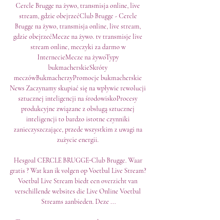
Cercle Brugge na żywo, transmisja online, live 
stream, gdzie obejrzeć﻿Club Brugge - Cercle 
Brugge na żywo, transmisja online, live stream, 
gdzie obejrzećMecze na żywo. tv transmisje live 
stream online, meczyki za darmo w 
InternecieMecze na żywoTypy 
bukmacherskieSkróty 
meczówBukmacherzyPromocje bukmacherskie 
News Zaczynamy skupiać się na wpływie rewolucji 
sztucznej inteligencji na środowiskoProcesy 
produkcyjne związane z obsługą sztucznej 
inteligencji to bardzo istotne czynniki 
zanieczyszczające, przede wszystkim z uwagi na 
zużycie energii. 

Hesgoal CERCLE BRUGGE-Club Brugge. Waar 
gratis ? Wat kan ik volgen op Voetbal Live Stream? 
Voetbal Live Stream biedt een overzicht van 
verschillende websites die Live Online Voetbal 
Streams aanbieden. Deze ...
