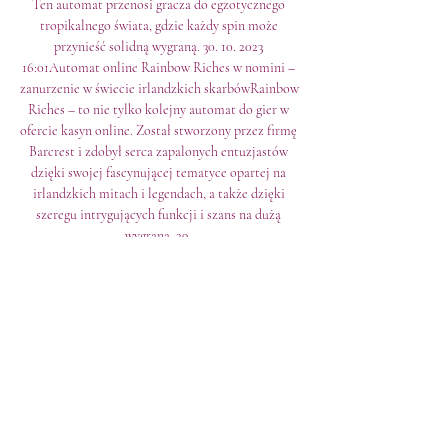
Ten automat przenosi gracza do egzotycznego 
tropikalnego świata, gdzie każdy spin może 
przynieść solidną wygraną. 30. 10. 2023 
16:01Automat online Rainbow Riches w nomini – 
zanurzenie w świecie irlandzkich skarbówRainbow 
Riches – to nie tylko kolejny automat do gier w 
ofercie kasyn online. Został stworzony przez firmę 
Barcrest i zdobył serca zapalonych entuzjastów 
dzięki swojej fascynującej tematyce opartej na 
irlandzkich mitach i legendach, a także dzięki 
szeregu intrygujących funkcji i szans na dużą 
wygraną. 29. 

CERCLE BRUGGE-Anderlecht Op TV Kijken. 
Waar? (2023) ... Live Online Voetbal Streams club 
brugge cercle brugge live stream. hesgoal belgium. 
cercle brugge antwerp live stream. gent vs cercle 
brugge ksv live stream.

Cercle Brugge live stream, fixtures on TV Below 
you can find where you can watch live Cercle 
Brugge online in UK. We Club Brugge vs Cercle 