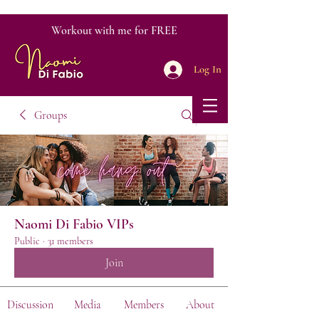
Workout with me for FREE
Log In
Groups
Naomi Di Fabio VIPs
Public
·
31 members
Join
Discussion
Media
Members
About