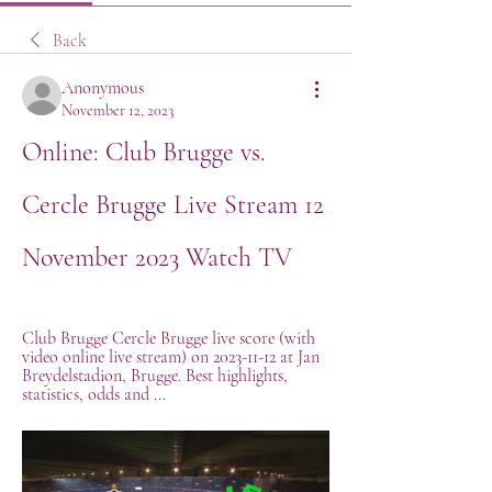
Back
Anonymous
November 12, 2023
Online: Club Brugge vs. 
Cercle Brugge Live Stream 12 
November 2023 Watch TV
Club Brugge Cercle Brugge live score (with 
video online live stream) on 2023-11-12 at Jan 
Breydelstadion, Brugge. Best highlights, 
statistics, odds and ...