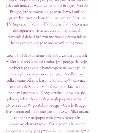
jak nadchodzące wydarzenie Club Brugge - Cercle 
Brugge, które można oglądać na żywo i online 
przez Internet na kanałach live stream Fortuna 
TV, Superbet TV, STS TV, Betclic TV. Tylko u nas 
dostępna jest lista wszystkich najlepszych 
transmisji dzięki którym można za darmo lub za 
drobną opłatą, oglądać mecze online na żywo. 

2023 16:06Zrozumienie zakładów zwiastunowych 
w SlotsPalaceCzasami trudno jest podjąć decyzję, 
wybierając zakład z handicapem na mecz piłki 
nożnej lub koszykówki. 28. 2023 16:17Bonusy: 
odkrywanie ofert w kasynie Spin CityW kasynach 
online, jak Spin City, możesz napotkać liczne 
bonusy i promocje. Z tego artykułu dowiesz się, 
jakie są ich rodzaje i jak je najlepiej wykorzystać! 
26. 2023 21:48WięcejClub Brugge - Cercle Brugge – 
live stream online i transmisja na żywoPiłka nożna 
to jedna z najpopularniejszych dyscyplin 
sportowych na świecie. Każdego dnia kibice z 
całego świata oglądają wydarzenia i mecze na żywo 