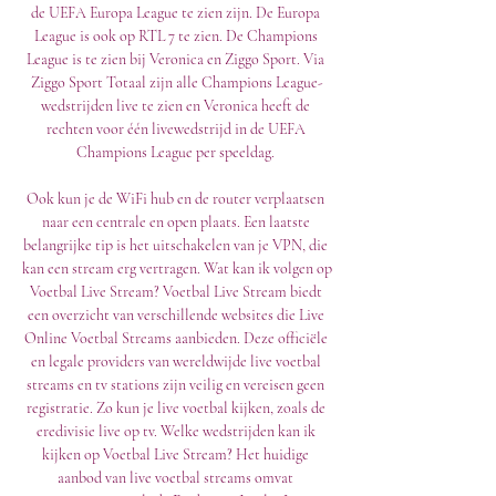
de UEFA Europa League te zien zijn. De Europa 
League is ook op RTL 7 te zien. De Champions 
League is te zien bij Veronica en Ziggo Sport. Via 
Ziggo Sport Totaal zijn alle Champions League-
wedstrijden live te zien en Veronica heeft de 
rechten voor één livewedstrijd in de UEFA 
Champions League per speeldag. 

Ook kun je de WiFi hub en de router verplaatsen 
naar een centrale en open plaats. Een laatste 
belangrijke tip is het uitschakelen van je VPN, die 
kan een stream erg vertragen. Wat kan ik volgen op 
Voetbal Live Stream? Voetbal Live Stream biedt 
een overzicht van verschillende websites die Live 
Online Voetbal Streams aanbieden. Deze officiële 
en legale providers van wereldwijde live voetbal 
streams en tv stations zijn veilig en vereisen geen 
registratie. Zo kun je live voetbal kijken, zoals de 
eredivisie live op tv. Welke wedstrijden kan ik 
kijken op Voetbal Live Stream? Het huidige 
aanbod van live voetbal streams omvat 