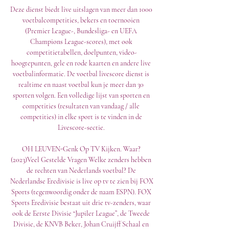
Deze dienst biedt live uitslagen van meer dan 1000 
voetbalcompetities, bekers en toernooien 
(Premier League-, Bundesliga- en UEFA 
Champions League-scores), met ook 
competitietabellen, doelpunten, video-
hoogtepunten, gele en rode kaarten en andere live 
voetbalinformatie. De voetbal livescore dienst is 
realtime en naast voetbal kun je meer dan 30 
sporten volgen. Een volledige lijst van sporten en 
competities (resultaten van vandaag / alle 
competities) in elke sport is te vinden in de 
Livescore-sectie. 

OH LEUVEN-Genk Op TV Kijken. Waar? 
(2023)Veel Gestelde Vragen Welke zenders hebben 
de rechten van Nederlands voetbal? De 
Nederlandse Eredivisie is live op tv te zien bij FOX 
Sports (tegenwoordig onder de naam ESPN). FOX 
Sports Eredivisie bestaat uit drie tv-zenders, waar 
ook de Eerste Divisie “Jupiler League”, de Tweede 
Divisie, de KNVB Beker, Johan Cruijff Schaal en 