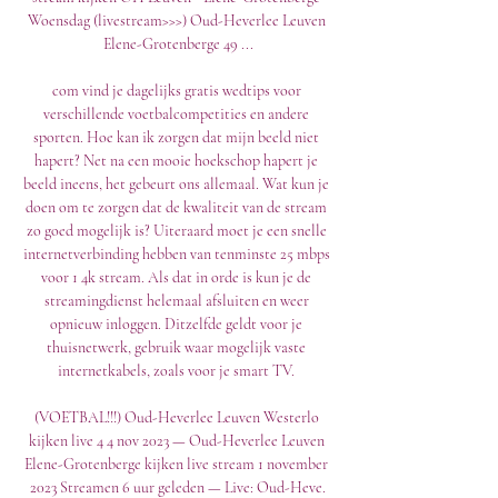
Woensdag (livestream>>>) Oud-Heverlee Leuven 
Elene-Grotenberge 49 ...

com vind je dagelijks gratis wedtips voor 
verschillende voetbalcompetities en andere 
sporten. Hoe kan ik zorgen dat mijn beeld niet 
hapert? Net na een mooie hoekschop hapert je 
beeld ineens, het gebeurt ons allemaal. Wat kun je 
doen om te zorgen dat de kwaliteit van de stream 
zo goed mogelijk is? Uiteraard moet je een snelle 
internetverbinding hebben van tenminste 25 mbps 
voor 1 4k stream. Als dat in orde is kun je de 
streamingdienst helemaal afsluiten en weer 
opnieuw inloggen. Ditzelfde geldt voor je 
thuisnetwerk, gebruik waar mogelijk vaste 
internetkabels, zoals voor je smart TV. 

(VOETBAL!!!) Oud-Heverlee Leuven Westerlo 
kijken live 4 4 nov 2023 — Oud-Heverlee Leuven 
Elene-Grotenberge kijken live stream 1 november 
2023 Streamen 6 uur geleden — Live: Oud-Heve.
