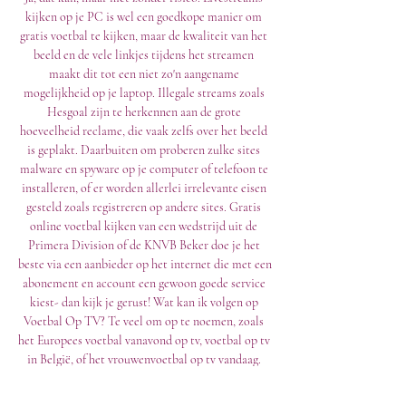
kijken op je PC is wel een goedkope manier om 
gratis voetbal te kijken, maar de kwaliteit van het 
beeld en de vele linkjes tijdens het streamen 
maakt dit tot een niet zo'n aangename 
mogelijkheid op je laptop. Illegale streams zoals 
Hesgoal zijn te herkennen aan de grote 
hoeveelheid reclame, die vaak zelfs over het beeld 
is geplakt. Daarbuiten om proberen zulke sites 
malware en spyware op je computer of telefoon te 
installeren, of er worden allerlei irrelevante eisen 
gesteld zoals registreren op andere sites. Gratis 
online voetbal kijken van een wedstrijd uit de 
Primera Division of de KNVB Beker doe je het 
beste via een aanbieder op het internet die met een 
abonement en account een gewoon goede service 
kiest- dan kijk je gerust! Wat kan ik volgen op 
Voetbal Op TV? Te veel om op te noemen, zoals 
het Europees voetbal vanavond op tv, voetbal op tv 
in België, of het vrouwenvoetbal op tv vandaag. 

Oud-Heverlee Leuven Elene-Grotenberge kijken 