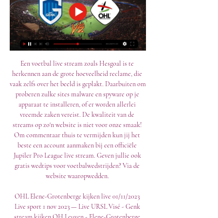
Een voetbal live stream zoals Hesgoal is te 
herkennen aan de grote hoeveelheid reclame, die 
vaak zelfs over het beeld is geplakt. Daarbuiten om 
proberen zulke sites malware en spyware op je 
apparaat te installeren, of er worden allerlei 
vreemde zaken vereist. De kwaliteit van de 
streams op zo'n website is niet voor onze smaak! 
Om commentaar thuis te vermijden kun jij het 
beste een account aanmaken bij een officiële 
Jupiler Pro League live stream. Geven jullie ook 
gratis wedtips voor voetbalwedstrijden? Via de 
website waaropwedden. 

OHL Elene-Grotenberge kijken live 01/11/2023 
Live sport 1 nov 2023 — Live URSL Visé - Genk 
stream kijken OH Leuven - Elene-Grotenberge 