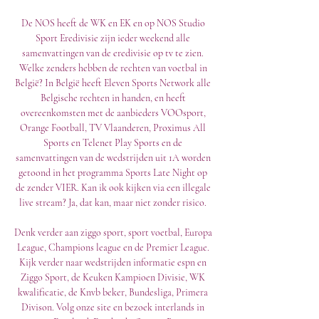
De NOS heeft de WK en EK en op NOS Studio 
Sport Eredivisie zijn ieder weekend alle 
samenvattingen van de eredivisie op tv te zien. 
Welke zenders hebben de rechten van voetbal in 
België? In België heeft Eleven Sports Network alle 
Belgische rechten in handen, en heeft 
overeenkomsten met de aanbieders VOOsport, 
Orange Football, TV Vlaanderen, Proximus All 
Sports en Telenet Play Sports en de 
samenvattingen van de wedstrijden uit 1A worden 
getoond in het programma Sports Late Night op 
de zender VIER. Kan ik ook kijken via een illegale 
live stream? Ja, dat kan, maar niet zonder risico. 

Denk verder aan ziggo sport, sport voetbal, Europa 
League, Champions league en de Premier League. 
Kijk verder naar wedstrijden informatie espn en 
Ziggo Sport, de Keuken Kampioen Divisie, WK 
kwalificatie, de Knvb beker, Bundesliga, Primera 
Divison. Volg onze site en bezoek interlands in 