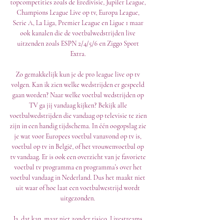
topcompetities zoals de Eredivisie, Jupiler League, 
Champions League Live op tv, Europa League, 
Serie A, La Liga, Premier League en Ligue 1 maar 
ook kanalen die de voetbalwedstrijden live 
uitzenden zoals ESPN 2/4/5/6 en Ziggo Sport 
Extra. 

Zo gemakkelijk kun je de pro league live op tv 
volgen. Kan ik zien welke wedstrijden er gespeeld 
gaan worden? Naar welke voetbal wedstrijden op 
TV ga jij vandaag kijken? Bekijk alle 
voetbalwedstrijden die vandaag op televisie te zien 
zijn in een handig tijdschema. In één oogopslag zie 
je wat voor Europees voetbal vanavond op tv is, 
voetbal op tv in België, of het vrouwenvoetbal op 
tv vandaag. Er is ook een overzicht van je favoriete 
voetbal tv programma en programma’s over het 
voetbal vandaag in Nederland. Dus het maakt niet 
uit waar of hoe laat een voetbalwestrijd wordt 
uitgezonden. 

Ja, dat kan, maar niet zonder risico. Livestreams 