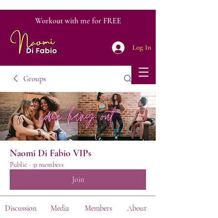
Workout with me for FREE
Log In
Groups
Naomi Di Fabio VIPs
Public
·
31 members
Join
Discussion
Media
Members
About