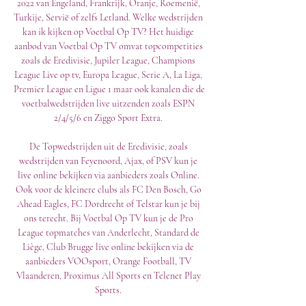
2022 van Engeland, Frankrijk, Oranje, Roemenië, 
Turkije, Servië of zelfs Letland. Welke wedstrijden 
kan ik kijken op Voetbal Op TV? Het huidige 
aanbod van Voetbal Op TV omvat topcompetities 
zoals de Eredivisie, Jupiler League, Champions 
League Live op tv, Europa League, Serie A, La Liga, 
Premier League en Ligue 1 maar ook kanalen die de 
voetbalwedstrijden live uitzenden zoals ESPN 
2/4/5/6 en Ziggo Sport Extra. 

De Topwedstrijden uit de Eredivisie, zoals 
wedstrijden van Feyenoord, Ajax, of PSV kun je 
live online bekijken via aanbieders zoals Online. 
Ook voor de kleinere clubs als FC Den Bosch, Go 
Ahead Eagles, FC Dordrecht of Telstar kun je bij 
ons terecht. Bij Voetbal Op TV kun je de Pro 
League topmatches van Anderlecht, Standard de 
Liège, Club Brugge live online bekijken via de 
aanbieders VOOsport, Orange Football, TV 
Vlaanderen, Proximus All Sports en Telenet Play 
Sports. 
