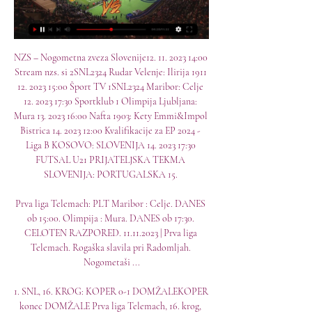
NZS – Nogometna zveza Slovenije12. 11. 2023 14:00 
Stream nzs. si 2SNL2324 Rudar Velenje: Ilirija 1911 
12. 2023 15:00 Šport TV 1SNL2324 Maribor: Celje 
12. 2023 17:30 Sportklub 1 Olimpija Ljubljana: 
Mura 13. 2023 16:00 Nafta 1903: Kety Emmi&Impol 
Bistrica 14. 2023 12:00 Kvalifikacije za EP 2024 - 
Liga B KOSOVO: SLOVENIJA 14. 2023 17:30 
FUTSAL U21 PRIJATELJSKA TEKMA 
SLOVENIJA: PORTUGALSKA 15. 

Prva liga Telemach: PLT Maribor : Celje. DANES 
ob 15:00. Olimpija : Mura. DANES ob 17:30. 
CELOTEN RAZPORED. 11.11.2023 | Prva liga 
Telemach. Rogaška slavila pri Radomljah. 
Nogometaši ...

1. SNL, 16. KROG: KOPER 0-1 DOMŽALEKOPER 
konec DOMŽALE Prva liga Telemach, 16. krog, 