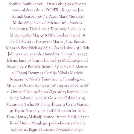
Stadion Bonifika več... Danes ob 17:30 v živo na 
www. nkdomzale. si KOPER 1 Koprivec Jan 
Tratnik Gašper 90+3' 2 Pabai Mark Mutavčić 
Mirko 88' 3 Pavlović Michael 16' 4 Markuš 
Benjamin 6 Tičić Luka 7 Topalović Luka 66' 15 
Mittendorfer Maj 51' 8 Offenbacher Daniel 18 
Palčič Matej 11 Krstovski Mario 76' 22 Barišić 
Maks 28 Perc Nick 84' 88' 24 Žavbi Luka 6' 31 Pišek 
Jošt 45+2' 40 Ankrah Ahmed 70' Hempt Lukas 77 
Jelenič Enej 70' Šturm Danijel 99 Mulahusejnović 
Nardin 45+1' Bobarić Belmin 63' 13 Hvalič Klemen 
16 Tiganj Denny 25 Čurčija Nikola Matičič 
Benjamin 9 Nkada Timothee 14 Hasanbegović 
Mirza 10 Orazov Ramazan 70' Stuparević Filip 88' 
21 Omladič Nik 19 Repas Žiga 66' 23 Kambić Luka 
70' 27 Bukovec Alen 26 Groznica Gabriel 6' 29 
Marasovic Sacha 88' Diaby Toura 32 Černe Gašper 
30 Tepsić Novak 51' 71 Fazlić Elmedin 80 Tolić 
Tom Alen 94 Makadji Morre Trener: Hadžić Safet 
Kosič Dušan Manjkajo, poškodovani / oboleli 
Kolobarić, Biggs, Husmani, Nwankwo, Đapo, 