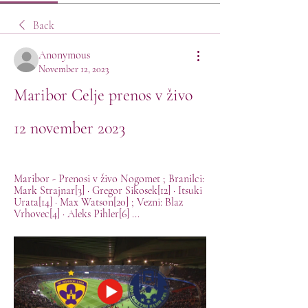
Back
Anonymous
November 12, 2023
Maribor Celje prenos v živo 
12 november 2023
Maribor - Prenosi v živo Nogomet ; Branilci: 
Mark Strajnar[3] · Gregor Sikosek[12] · Itsuki 
Urata[14] · Max Watson[20] ; Vezni: Blaz 
Vrhovec[4] · Aleks Pihler[6] ...