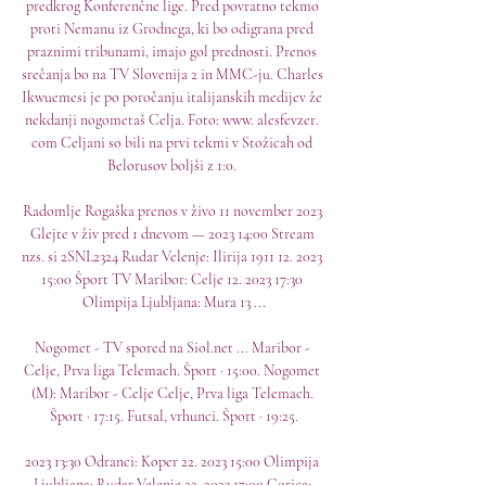
predkrog Konferenčne lige. Pred povratno tekmo 
proti Nemanu iz Grodnega, ki bo odigrana pred 
praznimi tribunami, imajo gol prednosti. Prenos 
srečanja bo na TV Slovenija 2 in MMC-ju. Charles 
Ikwuemesi je po poročanju italijanskih medijev že 
nekdanji nogometaš Celja. Foto: www. alesfevzer. 
com Celjani so bili na prvi tekmi v Stožicah od 
Belorusov boljši z 1:0. 

Radomlje Rogaška prenos v živo 11 november 2023 
Glejte v živ pred 1 dnevom — 2023 14:00 Stream 
nzs. si 2SNL2324 Rudar Velenje: Ilirija 1911 12. 2023 
15:00 Šport TV Maribor: Celje 12. 2023 17:30 
Olimpija Ljubljana: Mura 13 ...

Nogomet - TV spored na Siol.net ... Maribor - 
Celje, Prva liga Telemach. Šport · 15:00. Nogomet 
(M): Maribor - Celje Celje, Prva liga Telemach. 
Šport · 17:15. Futsal, vrhunci. Šport · 19:25.

2023 13:30 Odranci: Koper 22. 2023 15:00 Olimpija 
Ljubljana: Rudar Velenje 22. 2023 17:00 Gorica: 