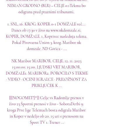
NEMAN GRODNO (BLR) – CELJE 0:1Tekma bo 
odigrana pred praznimi tribunami. 

1. SNL, 16. KROG: KOPER 0-1 DOMŽALE več... 
Danes ob 17:30 v živo na www.nkdomzale.si. 
KOPER, DOMŽALE. 1, Koprivec naslednja tekma. 
Pokal Pivovarna Union 3. krog. Maribor nk 
domzale. ND Gorica - ...

NK Maribor MARIBOR. CELJE. 12. 11. 2023 
15:00:00. 15.00. LJUDSKI VRT MARIBOR. 
DOMŽALE1. MARIBOR2. POROČILO S TEKME 
· VIDEO · OCENI IGRALCE · PRILOŽNOST ZA 
PRIKLJUČEK K ...

[[[NOGOMET!]*]] Celje vs Radomlje prenos v 
živo 23 Športni prenosi v živo - SobotaDerbi 9. 
kroga Prve lige Telemach bosta odigrala Maribor 
in Koper v nedeljo ob 20. 15 uri s prenosom na 
Šport TV 1. Trener ...
