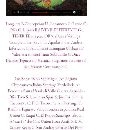
Longuera B Concepcion U. Coromoto C. Barrio C. 
Ofra C. Laguna B JUVENIL PREFERENTE G2 
TENERIFE 2023-24 JORNADA 12 Ver Liga 
Completa San Jose B C. Aguilas B San Andres 
Esferico F. C. At. Chenet Esmugran U. Ibarra B 
Valeriana sin confirmar Sobradillo C Once 
Diablos Tegueste B Matanza susp. m60 Icodense B 
San Marcos Coromoto B C. 

Las Zocas 18:00 San Miguel Jvt. Laguna 
Chincanayro Bahia Santiago Verdellada At. 
Perdoma Santa Ursula B Valle Guerra Arguijón-
Ofra Taco S. Luis 18:30 Spor. S. Jose Jvt. Silense 
Tacoronte C. F. U. Tacoronte At. Restinga U. 
Rambla Tegueste Valle Frontera Esperanza Real 
Union C. Raqui C. El Roque Santiago Tde. C. 
Añaza Fañabe C. F. Union Isora Arafo F. E. M. 
Santos Reyes C. San Andres Charco Del Pino 