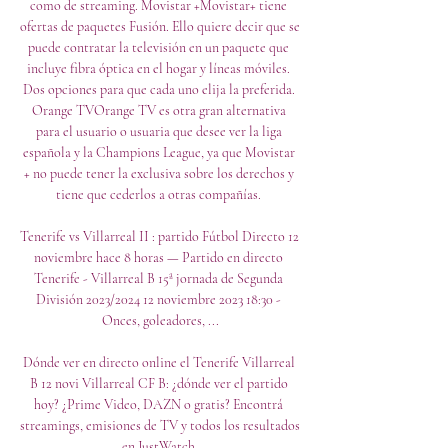
como de streaming. Movistar +Movistar+ tiene 
ofertas de paquetes Fusión. Ello quiere decir que se 
puede contratar la televisión en un paquete que 
incluye fibra óptica en el hogar y líneas móviles. 
Dos opciones para que cada uno elija la preferida. 
Orange TVOrange TV es otra gran alternativa 
para el usuario o usuaria que desee ver la liga 
española y la Champions League, ya que Movistar 
+ no puede tener la exclusiva sobre los derechos y 
tiene que cederlos a otras compañías. 

Tenerife vs Villarreal II : partido Fútbol Directo 12 
noviembre hace 8 horas — Partido en directo 
Tenerife - Villarreal B 15ª jornada de Segunda 
División 2023/2024 12 noviembre 2023 18:30 - 
Onces, goleadores, ...

Dónde ver en directo online el Tenerife Villarreal 
B 12 novi Villarreal CF B: ¿dónde ver el partido 
hoy? ¿Prime Video, DAZN o gratis? Encontrá 
streamings, emisiones de TV y todos los resultados 
en JustWatch.
