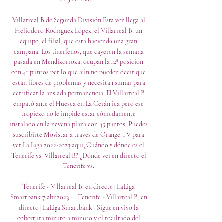
Villarreal B de Segunda División Esta vez llega al 
Heliodoro Rodríguez López, el Villarreal B, un 
equipo, el filial, que está haciendo una gran 
campaña. Los tinerfeños, que cayeron la semana 
pasada en Mendizorroza, ocupan la 12ª posición 
con 41 puntos por lo que aún no pueden decir que 
están libres de problemas y necesitan sumar para 
certificar la ansiada permanencia. El Villarreal B 
empató ante el Huesca en La Cerámica pero ese 
tropiezo no le impide estar cómodamente 
instalado en la novena plaza con 45 puntos. Puedes 
suscribirte Movistar a través de Orange TV para 
ver La Liga 2022-2023 aquí¿Cuándo y dónde es el 
Tenerife vs. Villarreal B? ¿Dónde ver en directo el 
Tenerife vs. 

Tenerife - Villarreal B, en directo | LaLiga 
Smartbank 7 abr 2023 — Tenerife - Villarreal B, en 
directo | LaLiga Smartbank · Sigue en vivo la 
cobertura minuto a minuto y el resultado del 