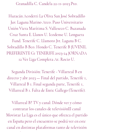
Granadilla C. Candela 22-11-2023 Pto. 

Huracán Acodetti La Oliva San José Sobradillo 
Juv. Laguna Marino Atco. Paso Universitario 
Unión Viera Marítima S. Valleseco C. Buzanada 
Cruz Santa E. Llanos U. Icodense U. Longuera 
Fund. Tenerife C. Llamoro Jvt. Laguna B C. 
Sobradillo B Bco. Hondo C. Tenerife B JUVENIL 
PREFERENTE G1 TENERIFE 2023-24 JORNADA 
12 Ver Liga Completa At. Rocio U. 

Segunda División: Tenerife - Villarreal B en 
directo 7 abr 2023 — Final del partido, Tenerife 1, 
Villarreal B 1. Final segunda parte, Tenerife 1, 
Villarreal B 1. Falta de Enric Gallego (Tenerife).

Villarreal B? TV y canal: Dónde ver y cómo 
contratar los canales de televisiónEl canal 
Movistar La Liga es el único que ofrezca el partido 
en España pero el encuentro se podrá ver en este 
canal en distintas plataformas tanto de televisión 