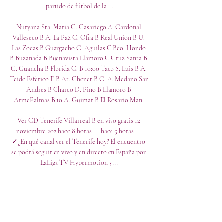
partido de fútbol de la ...

Nuryana Sta. Maria C. Casariego A. Cardonal 
Valleseco B A. La Paz C. Ofra B Real Union B U. 
Las Zocas B Guargacho C. Aguilas C Bco. Hondo 
B Buzanada B Buenavista Llamoro C Cruz Santa B 
C. Guancha B Florida C. B 10:00 Taco S. Luis B A. 
Teide Esferico F. B At. Chenet B C. A. Medano San 
Andres B Charco D. Pino B Llamoro B 
ArmePalmas B 10 A. Guimar B El Rosario Man. 

Ver CD Tenerife Villarreal B en vivo gratis 12 
noviembre 202 hace 8 horas — hace 5 horas — 
✓¿En qué canal ver el Tenerife hoy? El encuentro 
se podrá seguir en vivo y en directo en España por 
LaLiga TV Hypermotion y ...
0
0