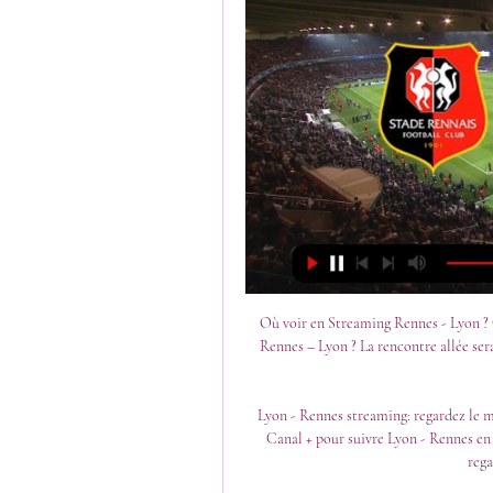
Où voir en Streaming Rennes - Lyon ? C
Rennes – Lyon ? La rencontre allée sera
Lyon - Rennes streaming: regardez le 
Canal + pour suivre Lyon - Rennes en
rega