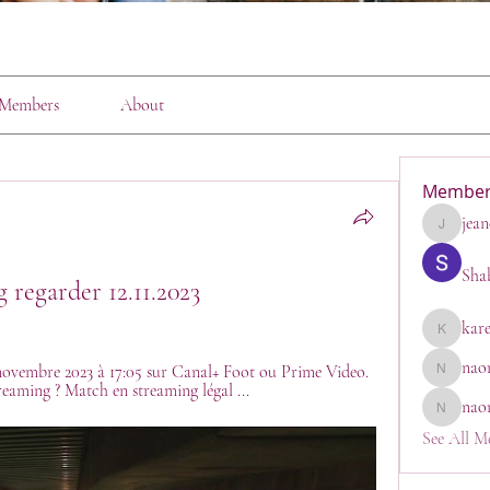
Members
About
Member
jean
jeanette1
Sha
regarder 12.11.2023
kar
karen
nao
2 novembre 2023 à 17:05 sur Canal+ Foot ou Prime Video. 
naomi_go
eaming ? Match en streaming légal ...
nao
naomi
See All M