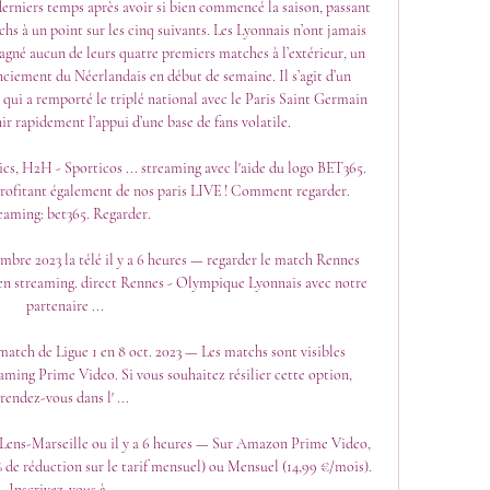
derniers temps après avoir si bien commencé la saison, passant 
hs à un point sur les cinq suivants. Les Lyonnais n’ont jamais 
 gagné aucun de leurs quatre premiers matches à l’extérieur, un 
enciement du Néerlandais en début de semaine. Il s’agit d’un 
qui a remporté le triplé national avec le Paris Saint Germain 
ir rapidement l’appui d’une base de fans volatile. 

cs, H2H - Sporticos ... streaming avec l'aide du logo BET365. 
ofitant également de nos paris LIVE ! Comment regarder. 
eaming: bet365. Regarder.

mbre 2023 la télé il y a 6 heures — regarder le match Rennes 
n streaming. direct Rennes - Olympique Lyonnais avec notre 
partenaire ...

tch de Ligue 1 en 8 oct. 2023 — Les matchs sont visibles 
aming Prime Video. Si vous souhaitez résilier cette option, 
rendez-vous dans l' ...

ens-Marseille ou il y a 6 heures — Sur Amazon Prime Video, 
 de réduction sur le tarif mensuel) ou Mensuel (14,99 €/mois). 
Inscrivez-vous à ...