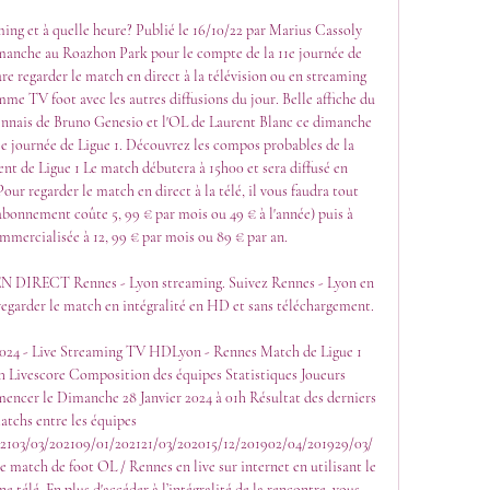
ing et à quelle heure? Publié le 16/10/22 par Marius Cassoly 
manche au Roazhon Park pour le compte de la 11e journée de 
ure regarder le match en direct à la télévision ou en streaming 
e TV foot avec les autres diffusions du jour. Belle affiche du 
nnais de Bruno Genesio et l'OL de Laurent Blanc ce dimanche 
1e journée de Ligue 1. Découvrez les compos probables de la 
ent de Ligue 1 Le match débutera à 15h00 et sera diffusé en 
r regarder le match en direct à la télé, il vous faudra tout 
bonnement coûte 5, 99 € par mois ou 49 € à l'année) puis à 
ommercialisée à 12, 99 € par mois ou 89 € par an. 

EN DIRECT Rennes - Lyon streaming. Suivez Rennes - Lyon en 
egarder le match en intégralité en HD et sans téléchargement.

24 - Live Streaming TV HDLyon - Rennes Match de Ligue 1 
 Livescore Composition des équipes Statistiques Joueurs 
ncer le Dimanche 28 Janvier 2024 à 01h Résultat des derniers 
atchs entre les équipes 
02103/03/202109/01/202121/03/202015/12/201902/04/201929/03/
match de foot OL / Rennes en live sur internet en utilisant le 
e télé. En plus d'accéder à l’intégralité de la rencontre, vous 