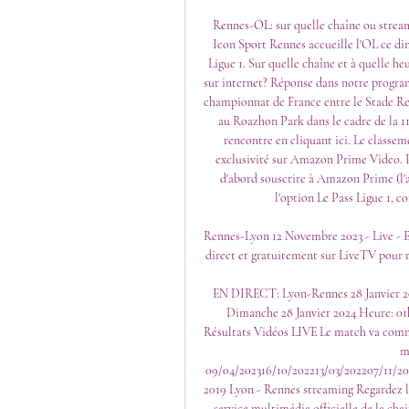
Rennes-OL: sur quelle chaîne ou stream
Icon Sport Rennes accueille l'OL ce di
Ligue 1. Sur quelle chaîne et à quelle he
sur internet? Réponse dans notre programm
championnat de France entre le Stade Re
au Roazhon Park dans le cadre de la 1
rencontre en cliquant ici. Le classem
exclusivité sur Amazon Prime Video. Pou
d'abord souscrire à Amazon Prime (l'a
l'option Le Pass Ligue 1, c
Rennes-Lyon 12 Novembre 2023 - Live - 
direct et gratuitement sur LiveTV pour r
EN DIRECT: Lyon-Rennes 28 Janvier 20
Dimanche 28 Janvier 2024 Heure: 01h
Résultats Vidéos LIVE Le match va comme
m
09/04/202316/10/202213/03/202207/11/2
2019 Lyon - Rennes streaming Regardez le 
service multimédia officielle de la chain