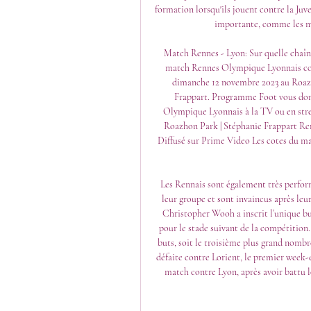
formation lorsqu'ils jouent contre la Juve
importante, comme les mil
Match Rennes - Lyon: Sur quelle chaîn
match Rennes Olympique Lyonnais comp
dimanche 12 novembre 2023 au Roazho
Frappart. Programme Foot vous donn
Olympique Lyonnais à la TV ou en stream
Roazhon Park | Stéphanie Frappart Re
Diffusé sur Prime Video Les cotes du 
Les Rennais sont également très perform
leur groupe et sont invaincus après leur
Christopher Wooh a inscrit l’unique but
pour le stade suivant de la compétition
buts, soit le troisième plus grand nombr
défaite contre Lorient, le premier week-en
match contre Lyon, après avoir battu le