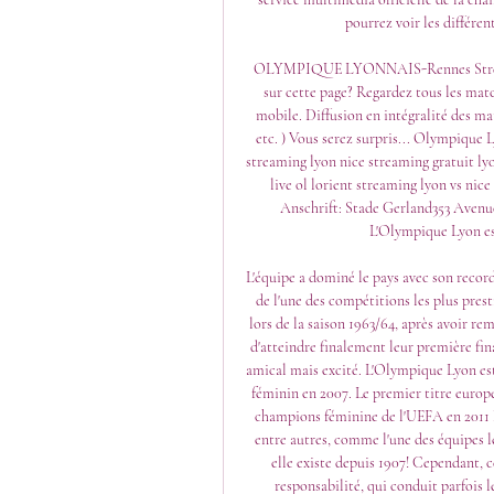
pourrez voir les différen
OLYMPIQUE LYONNAIS-Rennes Streamin
sur cette page? Regardez tous les ma
mobile. Diffusion en intégralité des ma
etc. ) Vous serez surpris... Olympique L
streaming lyon nice streaming gratuit ly
live ol lorient streaming lyon vs nice
Anschrift: Stade Gerland353 Avenu
L'Olympique Lyon est
L'équipe a dominé le pays avec son record 
de l'une des compétitions les plus prest
lors de la saison 1963/64, après avoir r
d'atteindre finalement leur première fin
amical mais excité. L'Olympique Lyon est
féminin en 2007. Le premier titre europé
champions féminine de l'UEFA en 2011 Da
entre autres, comme l'une des équipes les
elle existe depuis 1907! Cependant, 
responsabilité, qui conduit parfois l