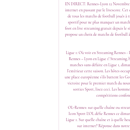
EN DIRECT: Rennes-Lyon 12 Novembre 202
internet en passant par le livescore. Cet o
de tous les matchs de football joués à 
sportif pour ne plus manquer un match 
foot en live streaming gratuit depuis le si
propose un choix de matchs de football à
Ligue 1: Où voir en Streaming Rennes - 
Rennes – Lyon en Ligue 1! Streaming, he
matches sans défaite en Ligue 1, diman
l’extérieur cette saison. Les hôtes occu
une place européenne s’ils battent les Go
victoire pour le premier match du nouv
sorties Sport, lisez ceci. Les homm
compétitions confondu
OL-Rennes: sur quelle chaîne ou stream
Icon Sport L'OL défie Rennes ce diman
Ligue 1. Sur quelle chaîne et à quelle he
sur internet? Réponse dans notre 