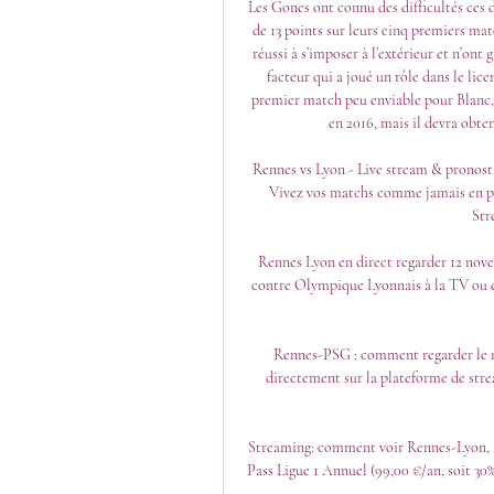
Les Gones ont connu des difficultés ces 
de 13 points sur leurs cinq premiers matc
réussi à s’imposer à l’extérieur et n’ont
facteur qui a joué un rôle dans le lic
premier match peu enviable pour Blanc, 
en 2016, mais il devra obten
Rennes vs Lyon - Live stream & pronosti
Vivez vos matchs comme jamais en pr
Str
Rennes Lyon en direct regarder 12 nove
contre Olympique Lyonnais à la TV ou e
Rennes-PSG : comment regarder le ma
directement sur la plateforme de stre
Streaming: comment voir Rennes-Lyon, L
Pass Ligue 1 Annuel (99,00 €/an, soit 30%