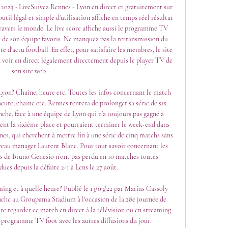
3 - LiveSuivez Rennes - Lyon en direct et gratuitement sur 
util légal et simple d'utilisation affiche en temps réel résultat 
travers le monde. Le live score affiche aussi le programme TV 
de son équipe favoris. Ne manquez pas la retransmission du 
te d'actu football. En effet, pour satisfaire les membres, le site 
 voir en direct légalement directement depuis le player TV de 
son site web. 

Lyon? Chaine, heure etc. Toutes les infos concernant le match 
ure, chaine etc. Rennes tentera de prolonger sa série de six 
che, face à une équipe de Lyon qui n’a toujours pas gagné à 
pent la sixième place et pourraient terminer le week-end dans 
nes, qui cherchent à mettre fin à une série de cinq matchs sans 
eau manager Laurent Blanc. Pour tout savoir concernant les 
es de Bruno Genesio n’ont pas perdu en 10 matches toutes 
es depuis la défaite 2-1 à Lens le 27 août. 

ing et à quelle heure? Publié le 13/03/22 par Marius Cassoly 
che au Groupama Stadium à l'occasion de la 28e journée de 
ure regarder ce match en direct à la télévision ou en streaming 
programme TV foot avec les autres diffusions du jour. 
