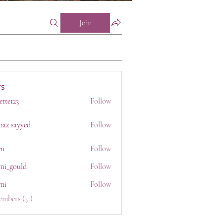
Join
s
ette123
Follow
23
baz sayyed
Follow
en
Follow
mi_gould
Follow
uld
mi
Follow
embers (31)