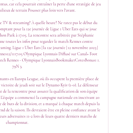
ntus, car cela pourrait entraîner la perte d'une stratégie de jeu 
ieux de terrain Pousser plus loin vers l'avant. 

e TV & streaming? À quelle heure? Ne ratez pas le début du 
tant pour la 12e journée de Ligue 1 Uber Eats qui se joue 
n Park à 17:05. La rencontre sera arbitrée par Stéphanie 
e toutes les infos pour regarder le match Rennes contre 
ing. Ligue 1 Uber Eats | la 12e journée | 12 novembre 2023 | 
nnes12/1117:05 Olympique Lyonnais Diffusé sur Canal+ Foot 
match Rennes - Olympique LyonnaisBookmakerCotesBonus1 1. 
79N 3. 

ants en Europa League, où ils occupent la première place de 
 victoire de jeudi soir sur le Dynamo Kyiv (1-0). Le défenseur 
 de la rencontre pour assurer la qualification de son équipe 
. L’équipe a commencé la campagne nationale en inscrivant 20 
e de buts de la division, et a marqué à chaque match depuis la 
d de la saison. Ils devraient être en pleine confiance avant le 
urs adversaires 11-2 lors de leurs quatre derniers matchs de 
championnat. 
