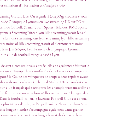
tes émissions d'information et d'analyse vidéo. 

g Gratuit Live. Où regarder? (2023)Que trouverez-vous 
tchs de Olympique Lyonnais en live streaming HD sur PC et 
tchs de football. (Canal+, BeIn Sports, Telefoot, RMC Sport, 
yonnais Streaming Direct lyon lille streaming gratuit lens ol 
on clermont streaming lens lyon streaming lyon lille streaming 
 streaming ol lille streaming gratuit ol clermont streaming 
e Jean Jaurès69007 LyonFrankreich Olympique Lyonnais 
 un club de football français basé à Lyon. 

de sept titres nationaux consécutifs et a également fait partie 
igieuses d'Europe: les demi-finales de la Ligue des champions 
emporté la Coupe des vainqueurs de coupe à deux reprises avant 
ale où ils ont perdu contre le Real Madrid CF Le ton doit être 
 un club français qui a remporté les championnats masculin et 
en féminin est survenu lorsqu'elles ont remporté la Ligue des 
ns le football italien, le Juventus Football Club est connu, 
 plus titrées d'Italie; on l'appelle même "la vieille dame" car 
cette longue histoire s'accompagne également d'une grande 
es managers à ne pas trop changer leur style de jeu ou leur 