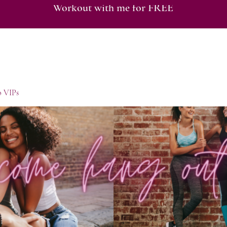
Workout with me for FREE
o VIPs