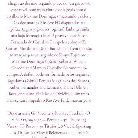
chegar ao décimo segundo place do seu grupo. A 
este nível, somaram vinte e dois goais com o 
artilheiro Maxime Dominguez marcando 5 deles.. 
Dos dez matchs Rio Ave FC disputados até 
agora,,. Quais jogadores jogarão? Embora ainda 
não haja formação final, é provável que Vitor 
Fernando de Carvalho Campelos coloque Ze 
Carlos, Murilo and Roko Baturina na frente na sua 
formação 4-2-3-1, seguido de Kanya Fujimoto, 
Maxime Dominguez, Roan Roberto Wilson 
Gordon and Martim Carvalho Netono meio-
campo. A defesa pode ser formada pelos seguintes 
jogadores Gabriel Pereira Magalhaes dos Santos, 
Ruben Fernandes and Leonardo Daniel Ulineia 
Buta, enquanto Vinícius de Olvieira Guimarães 
Dias tentará impedir o Rio Ave Fc de marcar gols. 

Onde assistir Gil Vicente x Rio Ave Futebol AO 
VIVO 17/09/2022 — Benfica – 37 Títulos (29 
Vices); FC Porto – 30 Títulos (28 Vices); Sporting 
– 19 Títulos (22 Vices); Belenenses – 1 Título (3 