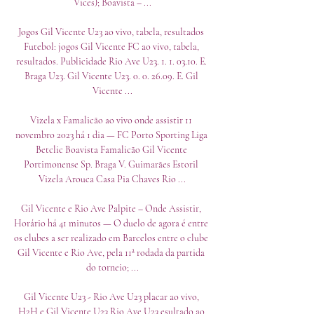
Vices); Boavista – ...

Jogos Gil Vicente U23 ao vivo, tabela, resultados 
Futebol: jogos Gil Vicente FC ao vivo, tabela, 
resultados. Publicidade Rio Ave U23. 1. 1. 03.10. E. 
Braga U23. Gil Vicente U23. 0. 0. 26.09. E. Gil 
Vicente ...

Vizela x Famalicão ao vivo onde assistir 11 
novembro 2023 há 1 dia — FC Porto Sporting Liga 
Betclic Boavista Famalicão Gil Vicente 
Portimonense Sp. Braga V. Guimarães Estoril 
Vizela Arouca Casa Pia Chaves Rio ...

Gil Vicente e Rio Ave Palpite – Onde Assistir, 
Horário há 41 minutos — O duelo de agora é entre 
os clubes a ser realizado em Barcelos entre o clube 
Gil Vicente e Rio Ave, pela 11ª rodada da partida 
do torneio; ...

Gil Vicente U23 - Rio Ave U23 placar ao vivo, 
H2H e Gil Vicente U23 Rio Ave U23 esultado ao 