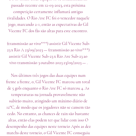
passado recente em 12-03-2023, esta próxima 
competição certamente inflamará antigas 
rivalidades. O Rio Ave FC foi o vencedor naquele 
jogo, marcando 2-1, então as expectativas do Gil 
Vicente FC dos fãs são altas para este encontro. 

(transmissão ao vivo***) assistir Gil Vicente Sub-
23 x Rio A 23/09/2023 — (transmissão ao vivo***) 
assistir Gil Vicente Sub-23 x Rio Ave Sub-23 ao 
vivo transmissão 3 outubro 2023 23/09/2023 — .

Nos últimos três jogos das duas equipes num 
frente a frente, o, Gil Vicente FC marcou um total 
de 5 gols enquanto o Rio Ave FC só marcou 4. As 
temperaturas na jornada provavelmente não 
subirão muito, atingindo um máximo diário de 
12°C, de modo que os jogadores não se cansem tão 
cedo. No entanto, as chances de rain são bastante 
altas, então elas podem ter que lidar com isso O 
desempenho das equipes neste torneio Após as dez 
matchs deste torneio, o Gil Vicente FC conseguiu 