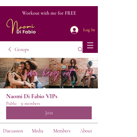
Workout with me for FREE
Log In
Groups
Naomi Di Fabio VIPs
Public
·
31 members
Join
Discussion
Media
Members
About