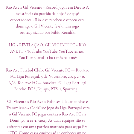
Rio Ave x Gil Vicente - Record Jogos em Direto A 
assistência da partida de hoje é de 3036 
espectadores. · Rio Ave recebeu e venceu este 
domingo o Gil Vicente (2-1), num jogo 
protagonizado por Fábio Ronaldo.

LIGA REVELAÇÃO: GIL VICENTE FC - RIO 
AVE FC - YouTube YouTube YouTube 2:11:01 
YouTube Canal 11 há 1 mês há 1 mês

Rio Ave Futebol Clube Gil Vicente FC — Rio Ave 
FC. Liga Portugal. 5 de Novembro, 2023. 2 - 0. 
N/A. Rio Ave FC — Boavista FC. Liga Portugal 
Betclic. POS, Equipa, PTS. 1, Sporting ...

Gil Vicente x Rio Ave » Palpites, Placar ao vivo e 
Transmissão + OddsEste jogo da Liga Portugal verá 
o Gil Vicente FC jogar contra o Rio Ave FC na 
Domingo, a 12-11-2023. As duas equipes vão se 
enfrentar em uma partida marcada para 03:30 PM 
UTC. Como essas equipes só se conheceram no 