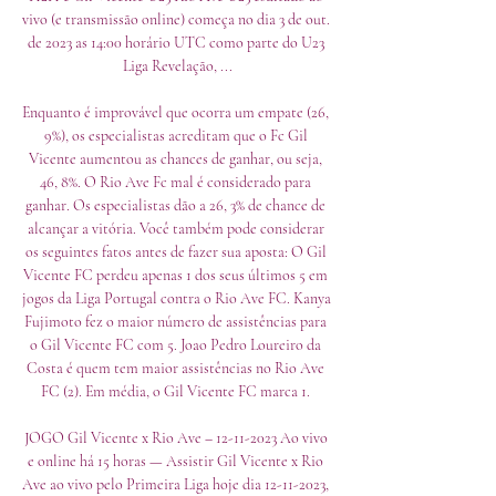
vivo (e transmissão online) começa no dia 3 de out. 
de 2023 as 14:00 horário UTC como parte do U23 
Liga Revelação, ...

Enquanto é improvável que ocorra um empate (26, 
9%), os especialistas acreditam que o Fc Gil 
Vicente aumentou as chances de ganhar, ou seja, 
46, 8%. O Rio Ave Fc mal é considerado para 
ganhar. Os especialistas dão a 26, 3% de chance de 
alcançar a vitória. Você também pode considerar 
os seguintes fatos antes de fazer sua aposta: O Gil 
Vicente FC perdeu apenas 1 dos seus últimos 5 em 
jogos da Liga Portugal contra o Rio Ave FC. Kanya 
Fujimoto fez o maior número de assistências para 
o Gil Vicente FC com 5. Joao Pedro Loureiro da 
Costa é quem tem maior assistências no Rio Ave 
FC (2). Em média, o Gil Vicente FC marca 1. 

JOGO Gil Vicente x Rio Ave – 12-11-2023 Ao vivo 
e online há 15 horas — Assistir Gil Vicente x Rio 
Ave ao vivo pelo Primeira Liga hoje dia 12-11-2023, 